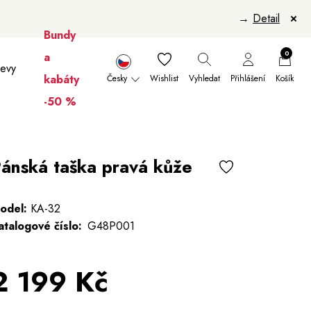
→
Detail
Bundy
0
a
levy
kabáty
Česky
Wishlist
Vyhledat
Přihlášení
Košík
-50 %
nikúry
Šály a šátky
Šály
Manikúry
ánská taška pravá kůže
odel:
KA-32
atalogové číslo:
G48P001
2 199 Kč