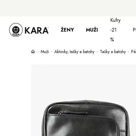
Kufry
ŽENY
MUŽI
-21
P
%
Muži
Aktovky, tašky a batohy
Tašky a batohy
Pá
Bundy, kabáty a saka
Bundy, kabáty 
S