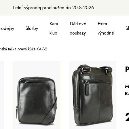
Letní výprodej prodloužen do 20.8.2026.
Kara
Dárkové
Extra
rodejny
Služby
S
klub
poukazy
výhodné
nská taška pravá kůže KA-32
a vesty
ukně, vesty a košile
Aktovky, tašky a batohy
Kabelky a batohy
Peněženky
Peněženky
Pásky
Pásky
Ma
P
M
K