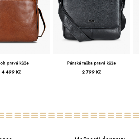
ká taška pravá kůže
Pánská taška pravá kůže
2 799 Kč
1 999 Kč
Malá
Malá