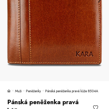
Kufry -21 %
Prodejny
Služby
Kara klub
Dárkové poukazy
Extra výhodné
Slevy
Bundy a kabáty -50 %
Česky
Slovensky
Muži
Peněženky
Pánská peněženka pravá kůže 8504A
Pánská peněženka pravá