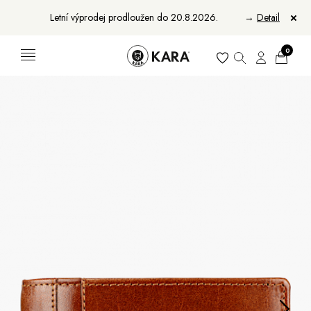
Letní výprodej prodloužen do 20.8.2026.
→
Detail
0
Ženy
Muži
Bundy, kabáty a saka
Bundy, kabáty a vesty
Sukně, vesty a košile
Aktovky, tašky a batohy
Kabelky a batohy
Peněženky
Peněženky
Pásky
Pásky
Manikúry
Šály a šátky
Šály
Manikúry