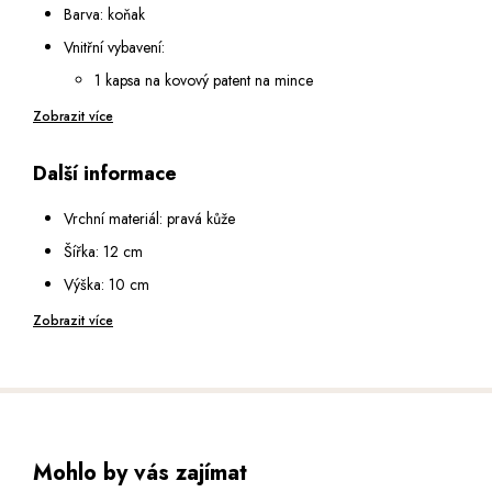
Barva: koňak
Vnitřní vybavení:
1 kapsa na kovový patent na mince
2 otevřené podélné přihrádky na bankovky
Zobrazit více
14 přihrádek na karty
Další informace
1 průhledná přihrádka se síťkou
Opatřena RFID ochranou, která zabrání nežádoucímu
Vrchní materiál: pravá kůže
zkopírování dat z vašich karet
Šířka: 12 cm
Výška: 10 cm
Hloubka: 2,5 cm
Zobrazit více
Mohlo by vás zajímat