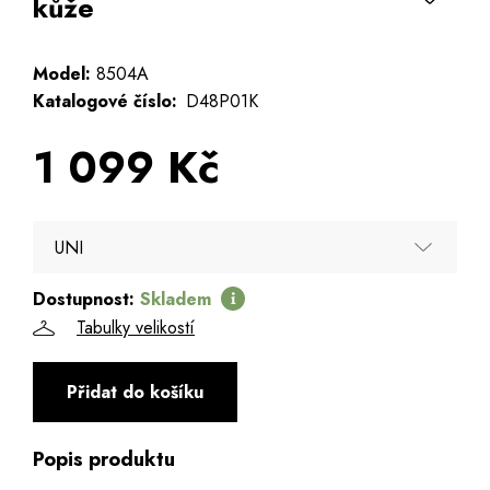
kůže
Model:
8504A
Katalogové číslo:
D48P01K
1 099 Kč
UNI
Dostupnost:
Skladem
UNI
Tabulky velikostí
Přidat do košíku
Popis produktu