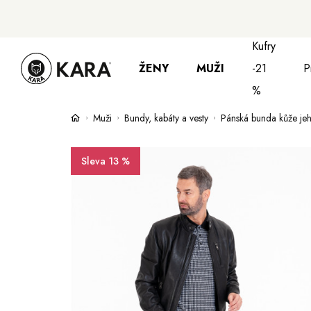
Kufry
ŽENY
MUŽI
-21
P
%
Muži
Bundy, kabáty a vesty
Pánská bunda kůže je
Bundy, kabáty a saka
Bundy, kabáty 
S
Sleva 13 %