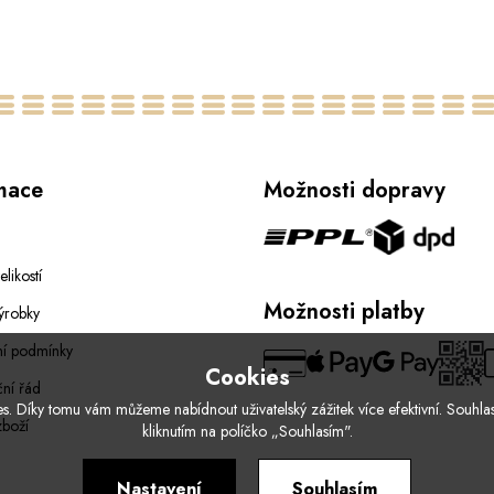
60
mace
Možnosti dopravy
elikostí
Možnosti platby
ýrobky
í podmínky
Cookies
ní řád
. Díky tomu vám můžeme nabídnout uživatelský zážitek více efektivní. Souhlas
zboží
kliknutím na políčko „Souhlasím".
Nastavení
Souhlasím