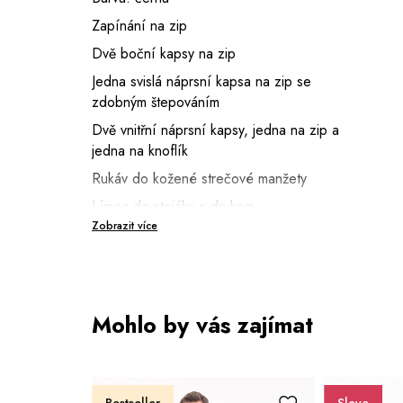
Zapínání na zip
Dvě boční kapsy na zip
Jedna svislá náprsní kapsa na zip se
zdobným štepováním
Dvě vnitřní náprsní kapsy, jedna na zip a
jedna na knoflík
Rukáv do kožené strečové manžety
Límec do stojáku s drukem
Zobrazit více
Spodní díl je zakončený lemem z kožené
strečové manžety
Délka: 68 cm (vel. 50)
Výška modela: 185 cm (vel. 50)
Mohlo by vás zajímat