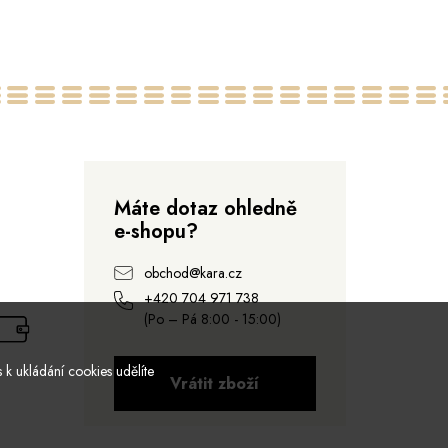
Máte dotaz ohledně
e-shopu?
obchod@kara.cz
+420 704 971 738
(Po – Pá 8:00 - 15:00)
 k ukládání cookies udělíte
Vrátit zboží