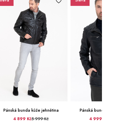
Sleva
Sleva
Pánská bunda kůže jehnětina
Pánská bunda kůže jehněti
4 899 Kč
5 999 Kč
4 999 Kč
6 500 Kč
50
52
58
60
50
52
54
56
58
6