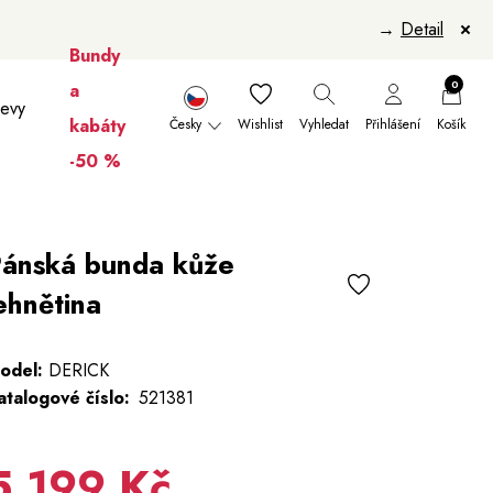
→
Detail
Bundy
0
a
levy
kabáty
Česky
Wishlist
Vyhledat
Přihlášení
Košík
-50 %
nikúry
Šály a šátky
Šály
Manikúry
ánská bunda kůže
ehnětina
odel:
DERICK
atalogové číslo:
521381
5 199 Kč