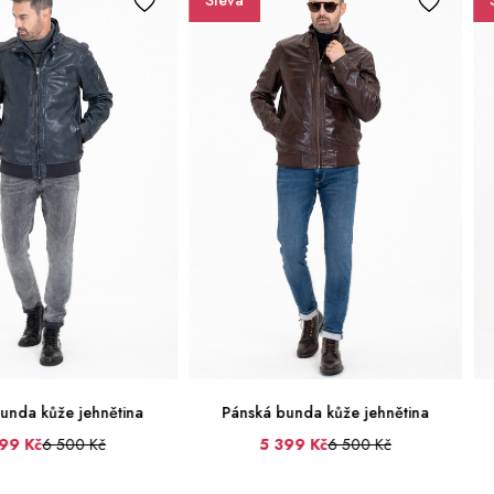
Sleva
unda kůže jehnětina
Pánská bunda kůže jehnětina
99 Kč
6 500 Kč
5 399 Kč
6 500 Kč
52
54
56
58
L
XL
XXL
3XL
4XL