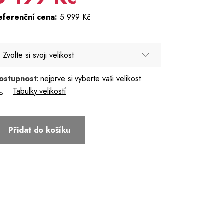
eferenční cena:
5 999 Kč
Zvolte si svoji velikost
ostupnost:
nejprve si vyberte vaši velikost
48
Tabulky velikostí
50
52
Přidat do košíku
54
56 - Poslední kus