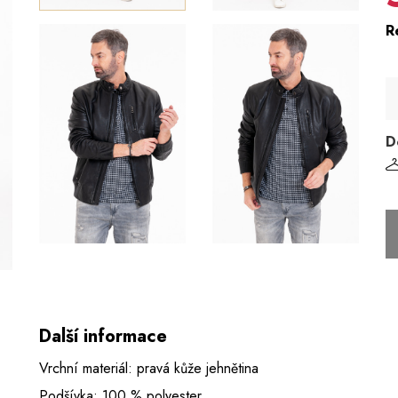
R
D
Další informace
Vrchní materiál: pravá kůže jehnětina
Podšívka: 100 % polyester