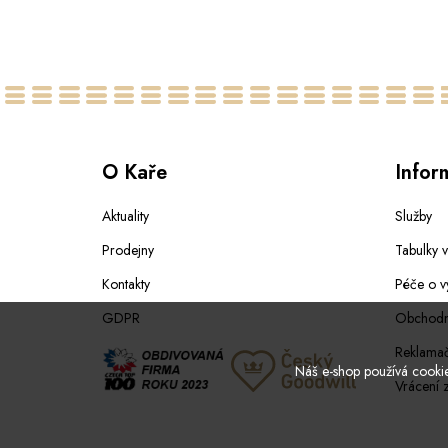
64
O Kaře
Infor
Aktuality
Služby
Prodejny
Tabulky v
Kontakty
Péče o v
GDPR
Obchodn
Reklamač
Náš e-shop používá cookies
Vrácení 