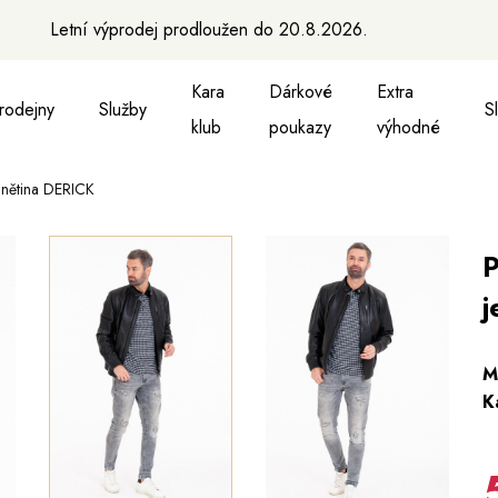
Letní výprodej prodloužen do 20.8.2026.
Kara
Dárkové
Extra
rodejny
Služby
S
klub
poukazy
výhodné
hnětina DERICK
a vesty
ukně, vesty a košile
Aktovky, tašky a batohy
Kabelky a batohy
Peněženky
Peněženky
Pásky
Pásky
Ma
P
j
M
K