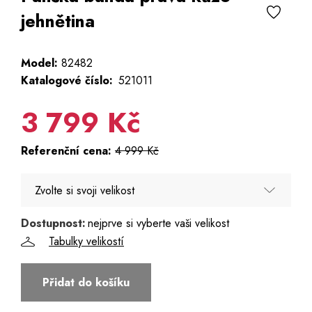
jehnětina
Model:
82482
Katalogové číslo:
521011
3 799 Kč
Referenční cena:
4 999 Kč
Zvolte si svoji velikost
Dostupnost:
nejprve si vyberte vaši velikost
52
Tabulky velikostí
54 - Poslední 3 kusy
Přidat do košíku
56 - Poslední 2 kusy