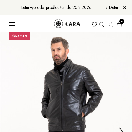
Letní výprodej prodloužen do 20.8.2026.
→
Detail
0
Sleva 24 %
Ženy
Muži
Bundy, kabáty a saka
Bundy, kabáty a vesty
Sukně, vesty a košile
Aktovky, tašky a batohy
Kabelky a batohy
Peněženky
Peněženky
Pásky
Pásky
Manikúry
Šály a šátky
Šály
Manikúry