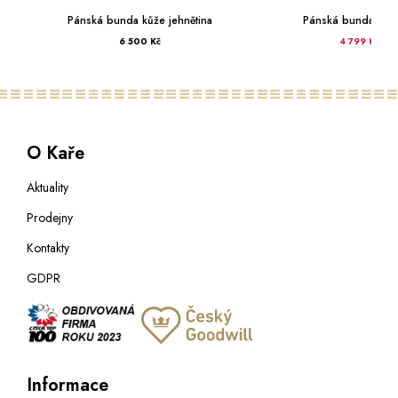
Pánská bunda kůže jehnětina
Pánská bunda kůže
6 500 Kč
4 799 Kč
5 99
O Kaře
Aktuality
Prodejny
Kontakty
GDPR
Informace