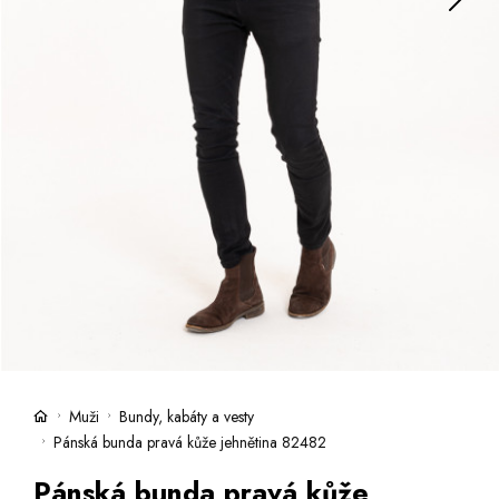
Kufry -21 %
Prodejny
Služby
Kara klub
Dárkové poukazy
Extra výhodné
Slevy
Bundy a kabáty -50 %
Česky
Slovensky
Muži
Bundy, kabáty a vesty
Pánská bunda pravá kůže jehnětina 82482
Pánská bunda pravá kůže