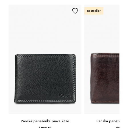
Bestseller
peněženka pravá kůže
Pánská peněženka pravá kůže
1 099 Kč
999 Kč