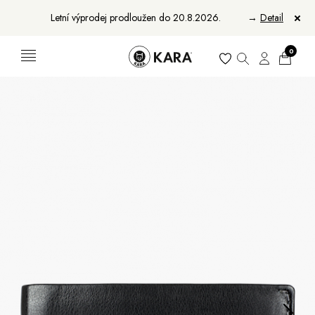
Letní výprodej prodloužen do 20.8.2026.
→
Detail
0
Ženy
Muži
Bundy, kabáty a saka
Bundy, kabáty a vesty
Sukně, vesty a košile
Aktovky, tašky a batohy
Kabelky a batohy
Peněženky
Peněženky
Pásky
Pásky
Manikúry
Šály a šátky
Šály
Manikúry