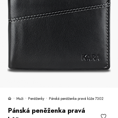
Kufry -21 %
Prodejny
Služby
Kara klub
Dárkové poukazy
Extra výhodné
Slevy
Bundy a kabáty -50 %
Česky
Slovensky
Muži
Peněženky
Pánská peněženka pravá kůže 7302
Pánská peněženka pravá