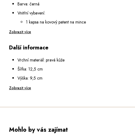
Barva: černá
Vnitřní vybavení:
1 kapsa na kovový patent na mince
2 otevřené podélné přihrádky na bankovky
Zobrazit více
6 přihrádek na karty
Další informace
2 průhledné přihrádky se síťkou
Opatřena RFID ochranou, která zabrání nežádoucímu
Vrchní materiál: pravá kůže
zkopírování dat z vašich karet
Šířka: 12,5 cm
Výška: 9,5 cm
Hloubka: 2,5 cm
Zobrazit více
Mohlo by vás zajímat