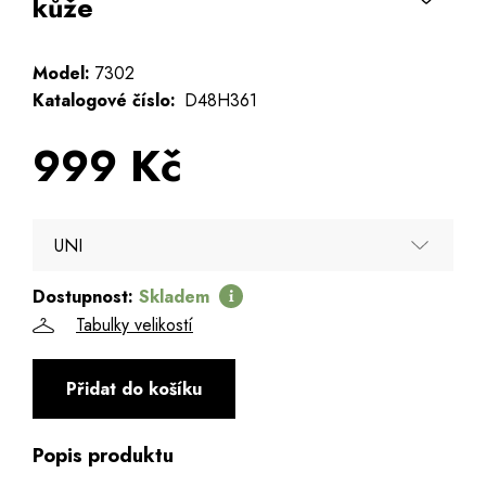
kůže
Model:
7302
Katalogové číslo:
D48H361
999 Kč
UNI
Dostupnost:
Skladem
UNI
Tabulky velikostí
Přidat do košíku
Popis produktu