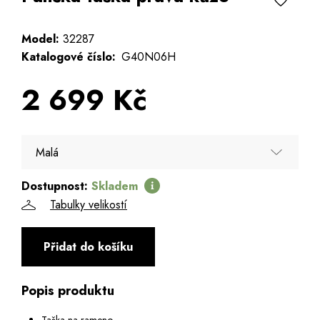
Model:
32287
Katalogové číslo:
G40N06H
2 699 Kč
Malá
Dostupnost:
Skladem
Malá
Tabulky velikostí
Přidat do košíku
Popis produktu
Taška na rameno