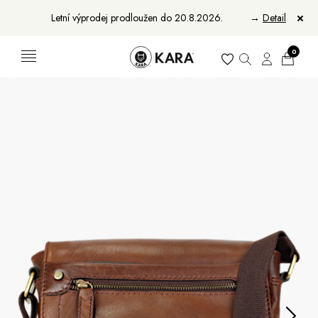
Letní výprodej prodloužen do 20.8.2026.
→
Detail
0
Ženy
Muži
Bundy, kabáty a saka
Bundy, kabáty a vesty
Sukně, vesty a košile
Aktovky, tašky a batohy
Kabelky a batohy
Peněženky
Peněženky
Pásky
Pásky
Manikúry
Šály a šátky
Šály
Manikúry