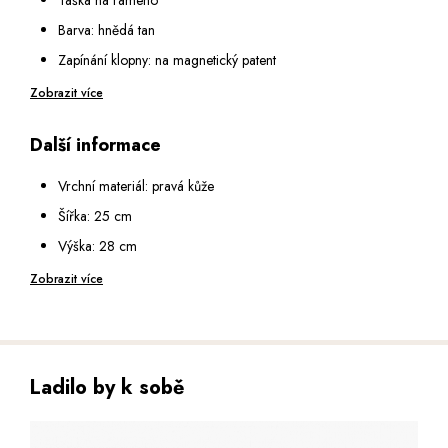
Barva: hnědá tan
Zapínání klopny: na magnetický patent
Zapínání hlavní kapsy pod klopnou: na zip
Zobrazit více
Vnitřní vybavení: malá kapsa na zip a dvě malé otevřené kapsy
Další informace
Na přední straně: dvě menší kapsy na zip
Na zadní straně: kapsa na zip
Vrchní materiál: pravá kůže
Popruh na rameno: textilní, nastavitelný v rozmezí 70 - 136
Šířka: 25 cm
cm
Výška: 28 cm
Hloubka: 8 cm
Zobrazit více
Ladilo by k sobě