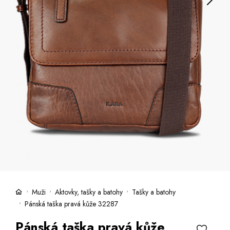
Kufry -21 %
Prodejny
Služby
Kara klub
Dárkové poukazy
Extra výhodné
Slevy
Bundy a kabáty -50 %
Česky
Slovensky
Muži
Aktovky, tašky a batohy
Tašky a batohy
Pánská taška pravá kůže 32287
Pánská taška pravá kůže