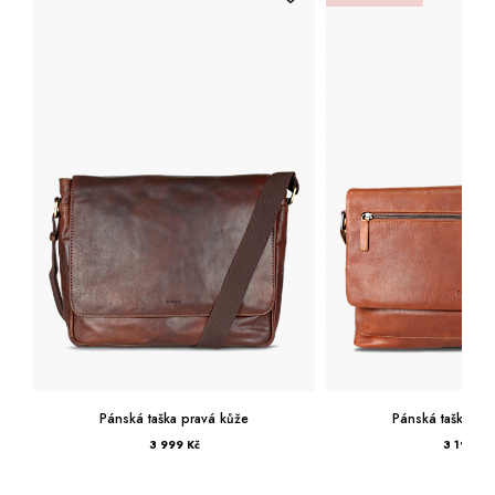
Pánská taška pravá kůže
Pánská taš
3 199 Kč
2 