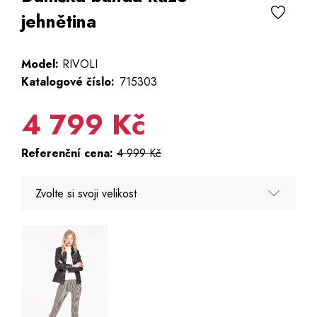
jehnětina
Model:
RIVOLI
Katalogové číslo:
715303
4 799 Kč
Referenční cena:
4 999 Kč
Zvolte si svoji velikost
36
38 - Poslední kus
46 - Poslední kus