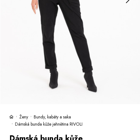
Kufry -21 %
Prodejny
Služby
Kara klub
Dárkové poukazy
Extra výhodné
Slevy
Bundy a kabáty -50 %
Česky
Slovensky
Ženy
Bundy, kabáty a saka
Dámská bunda kůže jehnětina RIVOLI
Dámská bunda kůže