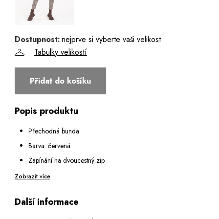
Dostupnost:
nejprve si vyberte vaši velikost
Tabulky velikostí
Přidat do košíku
Popis produktu
Přechodná bunda
Barva: červená
Zapínání na dvoucestný zip
Dvě boční skryté kapsy na zip
Zobrazit více
Dvě vnitřní zipové náprsní kapsy
Další informace
Límec do vyššího stojáku
Rukáv hladký ukončen štepováním