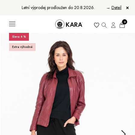
Letní výprodej prodloužen do 20.8.2026.
→
Detail
0
Sleva 4 %
Ženy
Muži
Extra výhodné
Bundy, kabáty a saka
Bundy, kabáty a vesty
Sukně, vesty a košile
Aktovky, tašky a batohy
Kabelky a batohy
Peněženky
Peněženky
Pásky
Pásky
Manikúry
Šály a šátky
Šály
Manikúry