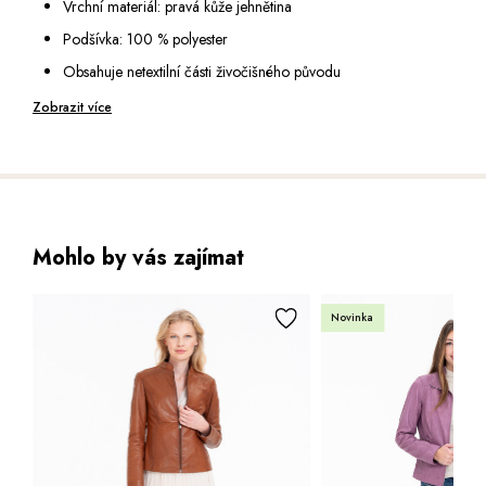
Vrchní materiál: pravá kůže jehnětina
Spodní díl zakončen štepováním
Podšívka: 100 % polyester
Délka: 60 cm (vel. 36)
Obsahuje netextilní části živočišného původu
Výška modelky: 177 cm (vel. 36)
Péče: speciální čištění pro usně
Zobrazit více
Mohlo by vás zajímat
Novinka