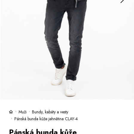
Kufry -21 %
Prodejny
Služby
Kara klub
Dárkové poukazy
Extra výhodné
Slevy
Bundy a kabáty -50 %
Česky
Slovensky
Muži
Bundy, kabáty a vesty
Pánská bunda kůže jehnětina CLAY-4
Pánská bunda kůže