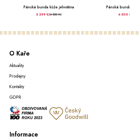
Pánská bunda kůže jehnětina
Pánská bunda kůže
5 299 Kč
6 500 Kč
6 500 Kč
6 99
O Kaře
Aktuality
Prodejny
Kontakty
GDPR
Informace