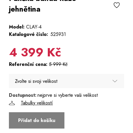
jehnětina
Model:
CLAY-4
Katalogové číslo:
525931
4 399 Kč
Referenční cena:
5 999 Kč
Zvolte si svoji velikost
Dostupnost:
nejprve si vyberte vaši velikost
48
Tabulky velikostí
50
Přidat do košíku
52 - Poslední kus