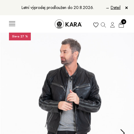
Letní výprodej prodloužen do 20.8.2026.
→
Detail
0
Sleva 27 %
Ženy
Muži
Bundy, kabáty a saka
Bundy, kabáty a vesty
Sukně, vesty a košile
Aktovky, tašky a batohy
Kabelky a batohy
Peněženky
Peněženky
Pásky
Pásky
Manikúry
Šály a šátky
Šály
Manikúry