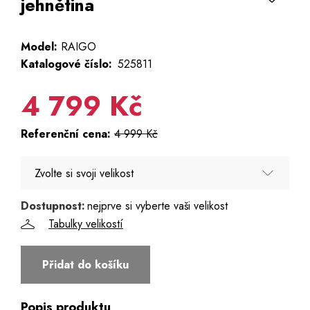
jehnětina
Model:
RAIGO
Katalogové číslo:
525811
4 799 Kč
Referenční cena:
4 999 Kč
Zvolte si svoji velikost
Dostupnost:
nejprve si vyberte vaši velikost
52 - Poslední 2 kusy
Tabulky velikostí
54 - Poslední kus
Přidat do košíku
56 - Poslední 3 kusy
Popis produktu