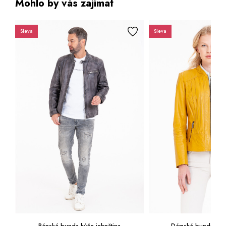
Mohlo by vás zajímat
Sleva
Sleva
Pánská bunda kůže jehnětina
Dámská bunda kůže