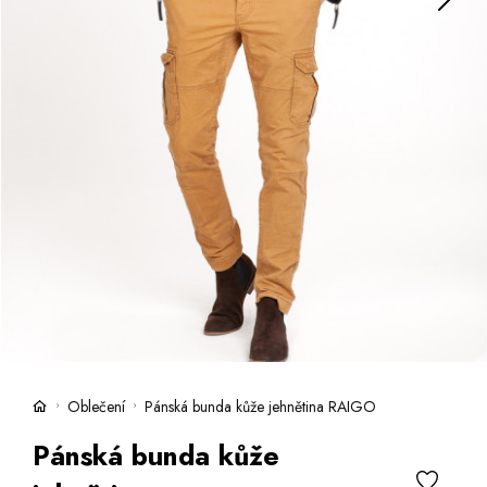
Kufry -21 %
Prodejny
Služby
Kara klub
Dárkové poukazy
Extra výhodné
Slevy
Bundy a kabáty -50 %
Česky
Slovensky
Oblečení
Pánská bunda kůže jehnětina RAIGO
Pánská bunda kůže