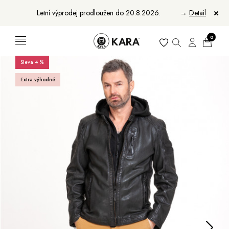
Letní výprodej prodloužen do 20.8.2026.
→
Detail
0
Sleva 4 %
Ženy
Muži
Extra výhodné
Bundy, kabáty a saka
Bundy, kabáty a vesty
Sukně, vesty a košile
Aktovky, tašky a batohy
Kabelky a batohy
Peněženky
Peněženky
Pásky
Pásky
Manikúry
Šály a šátky
Šály
Manikúry