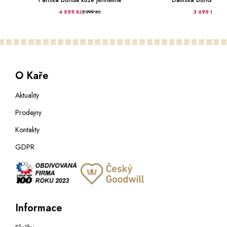
4 899 Kč
5 999 Kč
3 699 Kč
4 29
O Kaře
Aktuality
Prodejny
Kontakty
GDPR
Informace