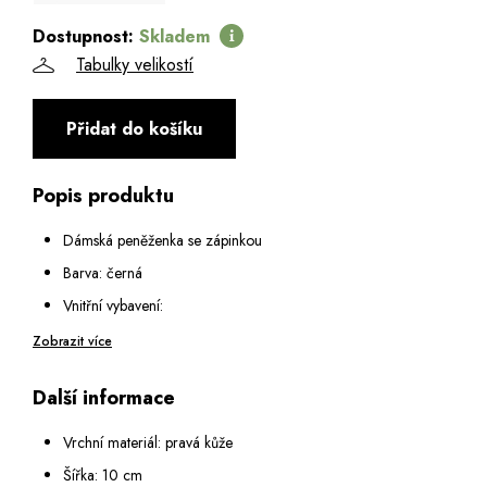
Dostupnost:
Skladem
Tabulky velikostí
Přidat do košíku
Popis produktu
Dámská peněženka se zápinkou
Barva: černá
Vnitřní vybavení:
1 kapsa na mince na zip
Zobrazit více
Oddíl na zápinku na kovový patent:
Další informace
2 otevřené podélné přihrádky na bankovky
15 přihrádek na karty
Vrchní materiál: pravá kůže
1 průhledná přihrádka se síťkou
Šířka: 10 cm