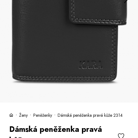
Kufry -21 %
Prodejny
Služby
Kara klub
Dárkové poukazy
Extra výhodné
Slevy
Bundy a kabáty -50 %
Česky
Slovensky
Ženy
Peněženky
Dámská peněženka pravá kůže 2314
Dámská peněženka pravá