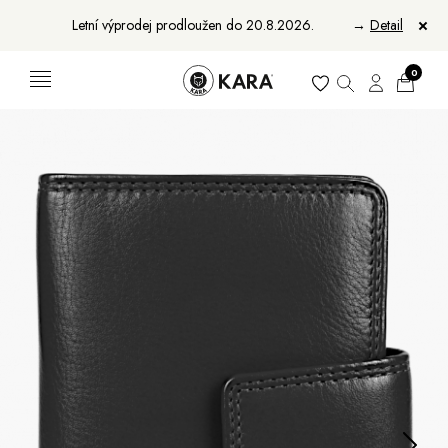
Letní výprodej prodloužen do 20.8.2026.
→
Detail
0
Ženy
Muži
Bundy, kabáty a saka
Bundy, kabáty a vesty
Sukně, vesty a košile
Aktovky, tašky a batohy
Kabelky a batohy
Peněženky
Peněženky
Pásky
Pásky
Manikúry
Šály a šátky
Šály
Manikúry