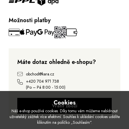
Možnosti platby
Máte dotaz ohledně e-shopu?
obchod@kara.cz
+420 704 971 738
(Po – Pá 8:00 - 15:00)
Cookies
Vrátit zboží
Náš e-shop používá cookies. Díky tomu vám můžeme nabídnout
uživatelský zážitek více efektivní. Souhlas k ukládání cookies udělíte
kliknutím na políčko „Souhlasím".