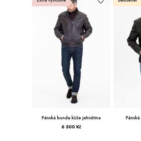
Extra výhodné
Bestseller
jehnětina
Pánská bunda kůže jehnětina
Pánská
9 Kč
6 500 Kč
52
54
56
58
60
62
48
50