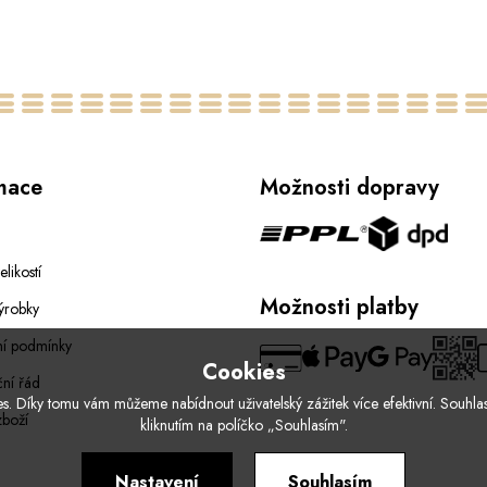
60
62
64
mace
Možnosti dopravy
elikostí
Možnosti platby
ýrobky
í podmínky
Cookies
ní řád
. Díky tomu vám můžeme nabídnout uživatelský zážitek více efektivní. Souhlas
zboží
kliknutím na políčko „Souhlasím".
Nastavení
Souhlasím