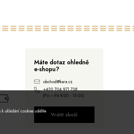
Máte dotaz ohledně
e-shopu?
obchod@kara.cz
+420 704 971 738
(Po – Pá 8:00 - 15:00)
 k ukládání cookies udělíte
Vrátit zboží