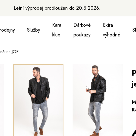
Letní výprodej prodloužen do 20.8.2026.
Kara
Dárkové
Extra
rodejny
Služby
S
klub
poukazy
výhodné
nětina JOE
a vesty
ukně, vesty a košile
Aktovky, tašky a batohy
Kabelky a batohy
Peněženky
Peněženky
Pásky
Pásky
Ma
P
j
M
K