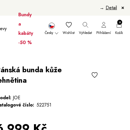
→
Detail
Bundy
0
a
levy
kabáty
Česky
Wishlist
Vyhledat
Přihlášení
Košík
-50 %
nikúry
Šály a šátky
Šály
Manikúry
ánská bunda kůže
ehnětina
odel:
JOE
atalogové číslo:
522751
6 999 Kč