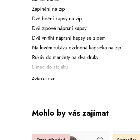
Zapínání na zip
Dvě boční kapsy na zip
Dvě zipové náprsní kapsy
Dvě vnitřní náprsní kapsy se zipem
Na levém rukávu ozdobná kapsička na zip
Rukáv do manžety na dva druky
Límec do stojáku
Spodní díl je zakončený lemem, na boku
Zobrazit více
zdobený páskem na dva druky s možností
stažení
Délka: 69 cm (vel. 52)
Výška modela: 185 cm (vel. 52)
Mohlo by vás zajímat