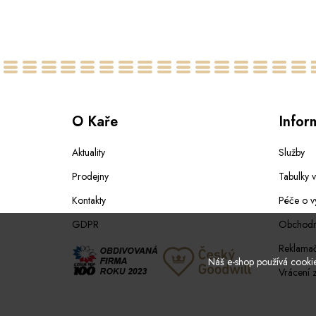
64
O Kaře
Infor
Aktuality
Služby
Prodejny
Tabulky v
Kontakty
Péče o v
GDPR
Obchodn
Reklamač
Náš e-shop používá cookies
Vrácení 