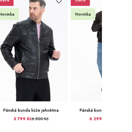
Sleva
Sleva
Novinka
Novinka
Pánská bunda kůže jehnětina
Pánská bunda kůže jehněti
5 799 Kč
6 500 Kč
6 299 Kč
6 999 Kč
50
52
54
56
58
60
54
56
58
60
62
6