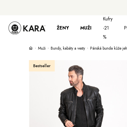
Kufry
ŽENY
MUŽI
-21
P
%
Muži
Bundy, kabáty a vesty
Pánská bunda kůže jeh
Bundy, kabáty a saka
Bundy, kabáty 
S
Bestseller