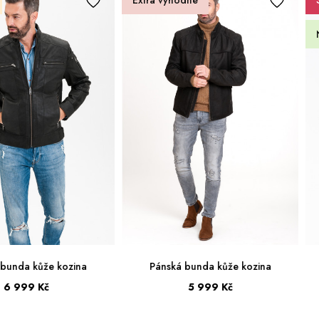
Extra výhodné
 bunda kůže kozina
Pánská bunda kůže kozina
6 999 Kč
5 999 Kč
52
54
56
58
50
54
56
58
60