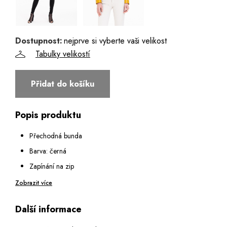
40
42
Dostupnost:
nejprve si vyberte vaši velikost
Tabulky velikostí
44
Přidat do košíku
46
Popis produktu
Přechodná bunda
Barva: černá
Zapínání na zip
Dvě boční zipové kapsy
Zobrazit více
Vnitřní náprsní kapsa
Další informace
Rukáv bez manžety
Límec do stojáku