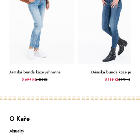
ětina
Dámská bunda kůže jehnětina
Dámské s
5 199 Kč
5 999 Kč
O Kaře
Aktuality