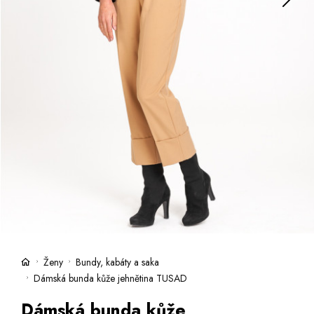
Kufry -21 %
Prodejny
Služby
Kara klub
Dárkové poukazy
Extra výhodné
Slevy
Bundy a kabáty -50 %
Česky
Slovensky
Ženy
Bundy, kabáty a saka
Dámská bunda kůže jehnětina TUSAD
Dámská bunda kůže