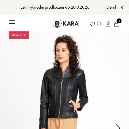
Letní výprodej prodloužen do 20.8.2026.
→
Detail
0
Sleva 13 %
Ženy
Muži
Bundy, kabáty a saka
Bundy, kabáty a vesty
Sukně, vesty a košile
Aktovky, tašky a batohy
Kabelky a batohy
Peněženky
Peněženky
Pásky
Pásky
Manikúry
Šály a šátky
Šály
Manikúry