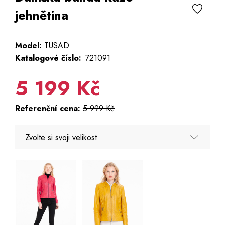
jehnětina
Model:
TUSAD
Katalogové číslo:
721091
5 199 Kč
Referenční cena:
5 999 Kč
Zvolte si svoji velikost
34 - Poslední 3 kusy
36
38