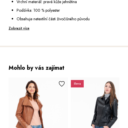
Vrchní materiál: pravá kůže jehnětina
Spodní díl zakončen štepováním
Podšívka: 100 % polyester
Délka 56 cm (vel. 38)
Obsahuje netextilní části živočišného původu
Výška modelky: 177 cm (vel. 36)
Péče: speciální čištění pro usně
Zobrazit více
Mohlo by vás zajímat
Sleva
Bestseller