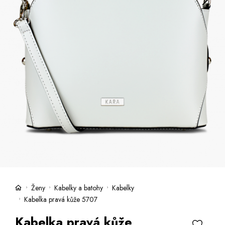
Kufry -21 %
Prodejny
Služby
Kara klub
Dárkové poukazy
Extra výhodné
Slevy
Bundy a kabáty -50 %
Česky
Slovensky
Ženy
Kabelky a batohy
Kabelky
Kabelka pravá kůže 5707
Kabelka pravá kůže