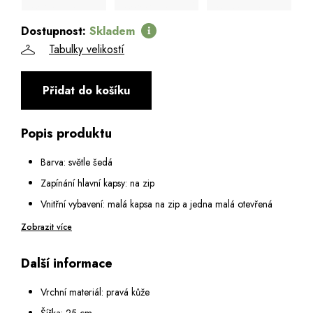
Dostupnost:
Skladem
Tabulky velikostí
Přidat do košíku
Popis produktu
Barva: světle šedá
Zapínání hlavní kapsy: na zip
Vnitřní vybavení: malá kapsa na zip a jedna malá otevřená
kapsa
Zobrazit více
Na zadní straně: kapsa na zip
Další informace
Dno chráněno kovovými nýty
Popruh na rameno: odepínatelný a nastavitelný v rozmezí 75 -
Vrchní materiál: pravá kůže
140 cm
Šířka: 25 cm