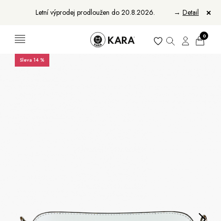
Letní výprodej prodloužen do 20.8.2026.
→
Detail
0
Sleva 14 %
Ženy
Muži
Bundy, kabáty a saka
Bundy, kabáty a vesty
Sukně, vesty a košile
Aktovky, tašky a batohy
Kabelky a batohy
Peněženky
Peněženky
Pásky
Pásky
Manikúry
Šály a šátky
Šály
Manikúry