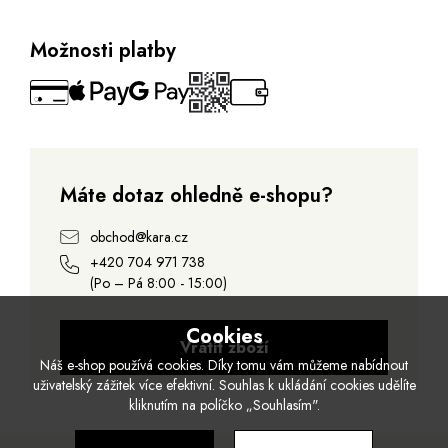
Možnosti platby
Máte dotaz ohledně e-shopu?
obchod@kara.cz
+420 704 971 738
(Po – Pá 8:00 - 15:00)
Cookies
Vrátit zboží
Náš e-shop používá cookies. Díky tomu vám můžeme nabídnout
uživatelský zážitek více efektivní. Souhlas k ukládání cookies udělíte
kliknutím na políčko „Souhlasím".