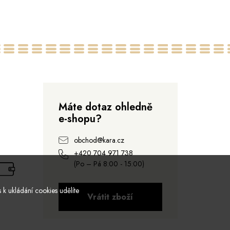
34
46
Máte dotaz ohledně
e-shopu?
obchod@kara.cz
+420 704 971 738
(Po – Pá 8:00 - 15:00)
 k ukládání cookies udělíte
Vrátit zboží