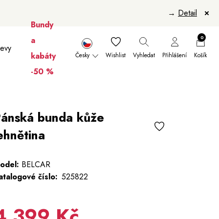
→
Detail
Bundy
0
a
levy
kabáty
Česky
Wishlist
Vyhledat
Přihlášení
Košík
-50 %
nikúry
Šály a šátky
Šály
Manikúry
ánská bunda kůže
ehnětina
odel:
BELCAR
atalogové číslo:
525822
4 399 Kč