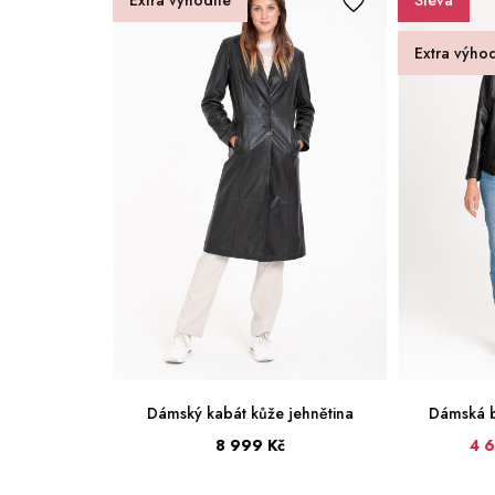
Extra výhodné
Sleva
Extra výho
jehnětina
Dámský kabát kůže jehnětina
Dámská b
8 999 Kč
4 
36
38