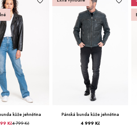
Extra výhodné
dné
unda kůže jehnětina
Pánská bunda kůže jehnětina
699 Kč
4 799 Kč
4 999 Kč
48
50
52