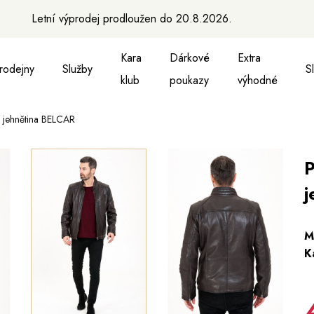
Letní výprodej prodloužen do 20.8.2026.
Kara
Dárkové
Extra
rodejny
Služby
S
klub
poukazy
výhodné
 jehnětina BELCAR
a vesty
ukně, vesty a košile
Aktovky, tašky a batohy
Kabelky a batohy
Peněženky
Peněženky
Pásky
Pásky
Ma
P
j
M
K