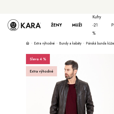
Kufry
ŽENY
MUŽI
-21
P
%
Extra výhodné
Bundy a kabáty
Pánská bunda kůže
Bundy, kabáty a saka
Bundy, kabáty 
S
Sleva 4 %
Extra výhodné