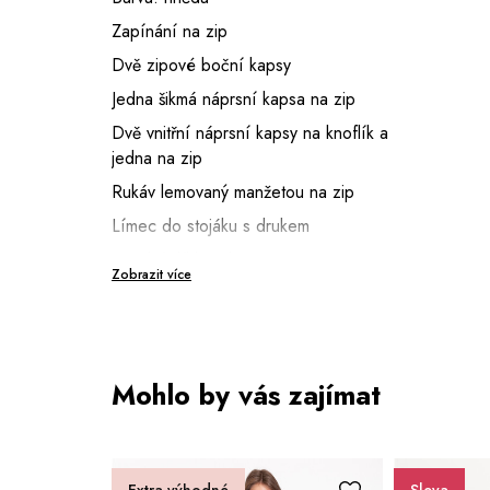
Zapínání na zip
Dvě zipové boční kapsy
Jedna šikmá náprsní kapsa na zip
Dvě vnitřní náprsní kapsy na knoflík a
jedna na zip
Rukáv lemovaný manžetou na zip
Límec do stojáku s drukem
Spodní díl bez lemu
Zobrazit více
Délka 68 cm (vel. 50)
Výška modela: 185 cm (vel. 50)
Mohlo by vás zajímat