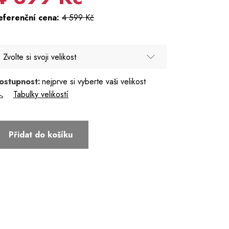
eferenční cena:
4 599 Kč
Zvolte si svoji velikost
ostupnost:
nejprve si vyberte vaši velikost
56 - Poslední kus
Tabulky velikostí
58
Přidat do košíku