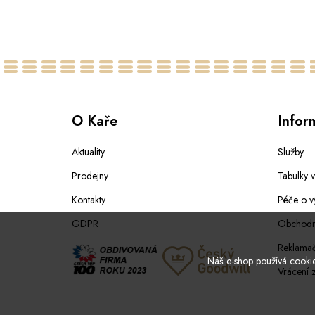
O Kaře
Infor
Aktuality
Služby
Prodejny
Tabulky v
Kontakty
Péče o v
GDPR
Obchodn
Reklamač
Náš e-shop používá cookies
Vrácení 