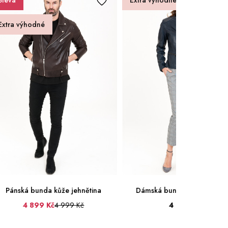
Sleva
Extra výhodné
Extra výhodné
Pánská bunda kůže jehnětina
Dámská bunda kůže jehněti
4 899 Kč
4 999 Kč
4 999 Kč
54
56