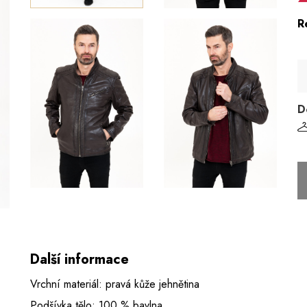
R
D
Další informace
Vrchní materiál: pravá kůže jehnětina
Podšívka tělo: 100 % bavlna