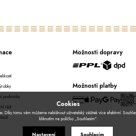
36
mace
Možnosti dopravy
elikostí
Možnosti platby
ýrobky
í podmínky
Cookies
ní řád
. Díky tomu vám můžeme nabídnout uživatelský zážitek více efektivní. Souhlas
zboží
kliknutím na políčko „Souhlasím".
Nastavení
Souhlasím