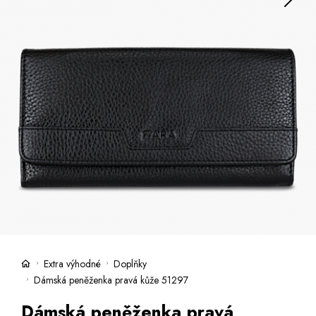
Kufry -21 %
Prodejny
Služby
Kara klub
Dárkové poukazy
Extra výhodné
Slevy
Bundy a kabáty -50 %
Česky
Slovensky
Extra výhodné
Doplňky
Dámská peněženka pravá kůže 51297
Dámská peněženka pravá