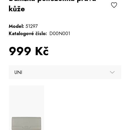
kůže
Model:
51297
Katalogové číslo:
D00N001
999 Kč
UNI
UNI