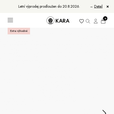
Letní výprodej prodloužen do 20.8.2026.
→
Detail
0
Extra výhodné
Ženy
Muži
Bundy, kabáty a saka
Bundy, kabáty a vesty
Sukně, vesty a košile
Aktovky, tašky a batohy
Kabelky a batohy
Peněženky
Peněženky
Pásky
Pásky
Manikúry
Šály a šátky
Šály
Manikúry