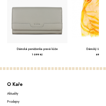
Dámská peněženka pravá kůže
Dámský šála 
1 099 Kč
699 Kč
O Kaře
Aktuality
Prodejny