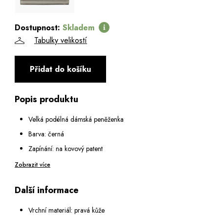
Dostupnost:
Skladem
Tabulky velikostí
Přidat do košíku
Popis produktu
Velká podélná dámská peněženka
Barva: černá
Zapínání: na kovový patent
Vnitřní vybavení:
Zobrazit více
1 podélná přihrádka na zip - uvnitř má 2 přihrádky na
Další informace
mince
2 otevřené podélné přihrádky na bankovky
Vrchní materiál: pravá kůže