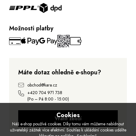
Možnosti platby
Máte dotaz ohledně e-shopu?
obchod@kara.cz
+420 704 971 738
(Po – Pá 8:00 - 15:00)
Cookies
Vrátit zboží
Náš e-shop používá cookies. Díky tomu vám můžeme nabídnout
uživatelský zážitek více efektivní. Souhlas k ukládání cookies udělíte