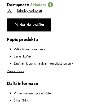
Dostupnost:
Skladem
Tabulky velikostí
Přidat do košíku
Popis produktu
Velká taška na rameno
Barva: koňak
Zapínání klopny: na dva magnetické patenty
Vnitřní vybavení:
Zobrazit více
Velká otevřená přihrádka
Další informace
Velká kapsa na zip - uvnitř malá kapsa na zip a dvě malé
otevřené kapsy
Vrchní materiál: pravá kůže
Přihrádka na suchý zip na notebook úhl. 13,7"
Šířka: 34 cm
Na zadní straně: velká kapsa na zip