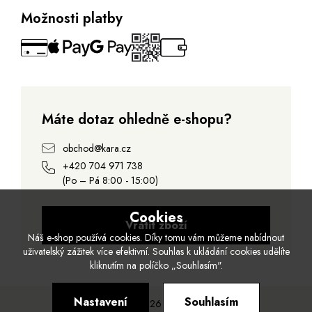
Možnosti platby
Máte dotaz ohledně e-shopu?
obchod@kara.cz
+420 704 971 738
(Po – Pá 8:00 - 15:00)
Cookies
Vrátit zboží
Náš e-shop používá cookies. Díky tomu vám můžeme nabídnout
uživatelský zážitek více efektivní. Souhlas k ukládání cookies udělíte
kliknutím na políčko „Souhlasím".
Nastavení
Souhlasím
© 2026 Kara.