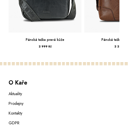
kůže
Pánská taška pravá kůže
Pánsk
2 299 Kč
O Kaře
Aktuality
Prodejny
Kontakty
GDPR