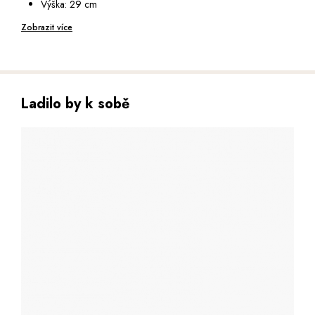
Výška: 29 cm
Popruh na rameno: nastavitelný v rozmezí 75 - 140 cm
Hloubka: 10 cm
Zobrazit více
Ladilo by k sobě