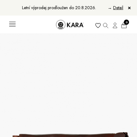
Letní výprodej prodloužen do 20.8.2026.
→
Detail
0
Ženy
Muži
Bundy, kabáty a saka
Bundy, kabáty a vesty
Sukně, vesty a košile
Aktovky, tašky a batohy
Kabelky a batohy
Peněženky
Peněženky
Pásky
Pásky
Manikúry
Šály a šátky
Šály
Manikúry