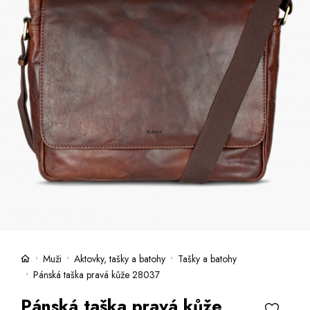
Kufry -21 %
Prodejny
Služby
Kara klub
Dárkové poukazy
Extra výhodné
Slevy
Bundy a kabáty -50 %
Česky
Slovensky
Muži
Aktovky, tašky a batohy
Tašky a batohy
Pánská taška pravá kůže 28037
Pánská taška pravá kůže