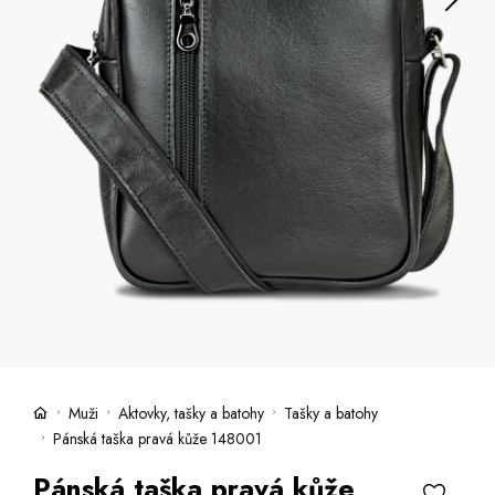
Kufry -21 %
Prodejny
Služby
Kara klub
Dárkové poukazy
Extra výhodné
Slevy
Bundy a kabáty -50 %
Česky
Slovensky
Muži
Aktovky, tašky a batohy
Tašky a batohy
Pánská taška pravá kůže 148001
Pánská taška pravá kůže