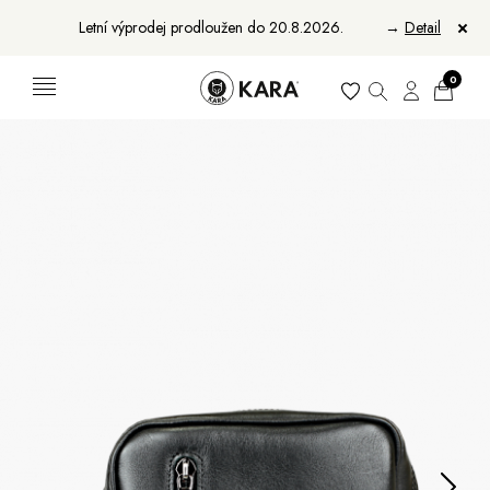
Letní výprodej prodloužen do 20.8.2026.
→
Detail
0
Ženy
Muži
Bundy, kabáty a saka
Bundy, kabáty a vesty
Sukně, vesty a košile
Aktovky, tašky a batohy
Kabelky a batohy
Peněženky
Peněženky
Pásky
Pásky
Manikúry
Šály a šátky
Šály
Manikúry