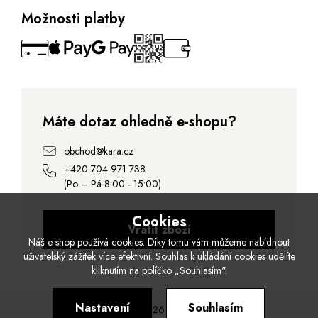
Možnosti platby
Máte dotaz ohledně e-shopu?
obchod@kara.cz
+420 704 971 738
(Po – Pá 8:00 - 15:00)
Cookies
Vrátit zboží
Náš e-shop používá cookies. Díky tomu vám můžeme nabídnout
uživatelský zážitek více efektivní. Souhlas k ukládání cookies udělíte
kliknutím na políčko „Souhlasím".
Nastavení
Souhlasím
© 2026 Kara.