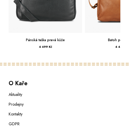
ůže
Batoh pravá kůže
Pánská
4 499 Kč
O Kaře
Aktuality
Prodejny
Kontakty
GDPR