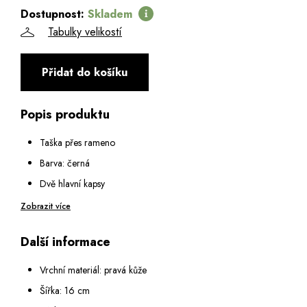
Dostupnost:
Skladem
Tabulky velikostí
Přidat do košíku
Popis produktu
Taška přes rameno
Barva: černá
Dvě hlavní kapsy
Zapínání hlavních kapes: na zip
Zobrazit více
Na přední straně: malá kapsa na zip
Další informace
Na zadní straně: malá kapsa na zip
Popruh na rameno: nastavitelný v rozmezí 80 - 154 cm
Vrchní materiál: pravá kůže
Šířka: 16 cm