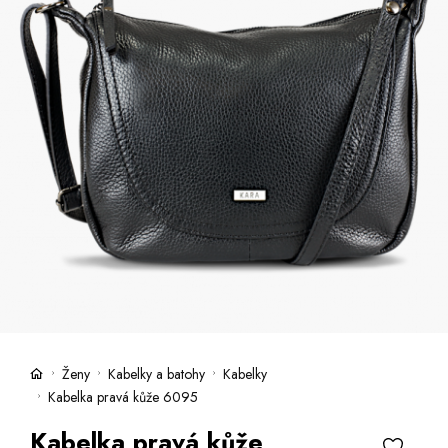
Kufry -21 %
Prodejny
Služby
Kara klub
Dárkové poukazy
Extra výhodné
Slevy
Bundy a kabáty -50 %
Česky
Slovensky
Ženy
Kabelky a batohy
Kabelky
Kabelka pravá kůže 6095
Kabelka pravá kůže