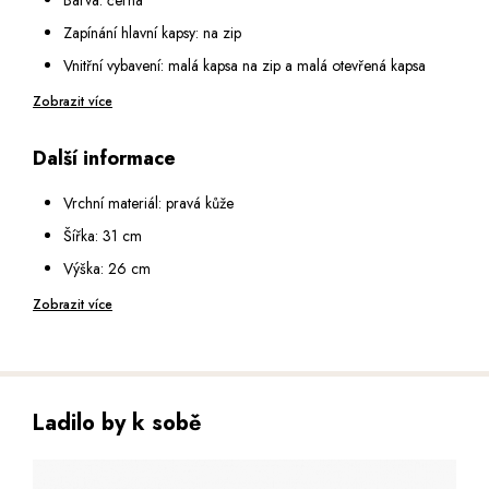
Zapínání hlavní kapsy: na zip
Vnitřní vybavení: malá kapsa na zip a malá otevřená kapsa
Na zadní straně: kapsa na zip
Zobrazit více
Popruh na rameno: nastavitelný v rozmezí 65 - 125 cm
Další informace
Vrchní materiál: pravá kůže
Šířka: 31 cm
Výška: 26 cm
Hloubka: 9 cm
Zobrazit více
Ladilo by k sobě