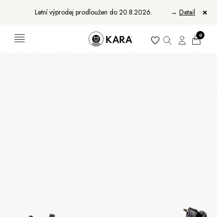
Letní výprodej prodloužen do 20.8.2026.
→
Detail
0
Ženy
Muži
Bundy, kabáty a saka
Bundy, kabáty a vesty
Sukně, vesty a košile
Aktovky, tašky a batohy
Kabelky a batohy
Peněženky
Peněženky
Pásky
Pásky
Manikúry
Šály a šátky
Šály
Manikúry