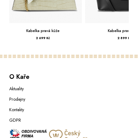
Kabelka pravá kůže
Kabelka p
2 899 Kč
3 59
O Kaře
Aktuality
Prodejny
Kontakty
GDPR