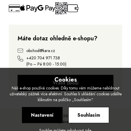
Máte dotaz ohledně e-shopu?
obchod@kara.cz
+420 704 971 738
(Po – Pá 8:00 - 15:00)
Cookies
Vrátit zboží
Náš e-shop používá cookies. Díky tomu vám můžeme nabídnout
uživatelský zážitek více efektivní. Souhlas k ukládání cookies udělíte
kliknutím na políčko „Souhlasím".
Nastavení
Souhlasím
© 2026 Kara.
Všechna práva vyhrazena.
Souhlas můžete odmítnout
zde
.