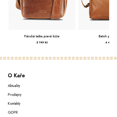
Pánská taška pravá kůže
Batoh pravá 
2 199 Kč
4 499 Kč
O Kaře
Aktuality
Prodejny
Kontakty
GDPR