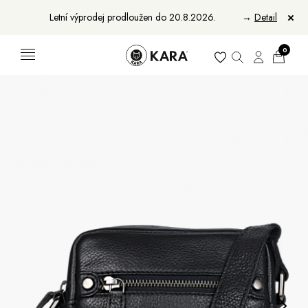
Letní výprodej prodloužen do 20.8.2026.
→
Detail
0
Ženy
Muži
Bundy, kabáty a saka
Bundy, kabáty a vesty
Sukně, vesty a košile
Aktovky, tašky a batohy
Kabelky a batohy
Peněženky
Peněženky
Pásky
Pásky
Manikúry
Šály a šátky
Šály
Manikúry