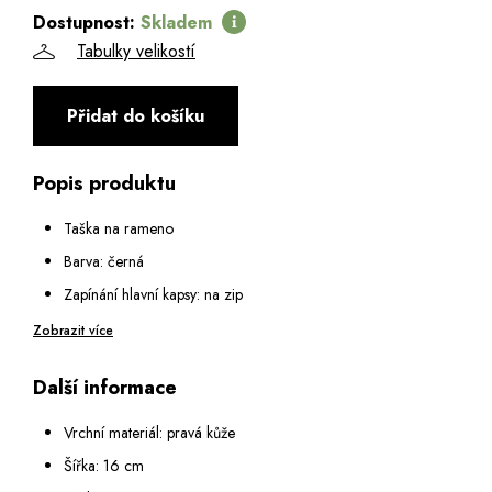
Dostupnost:
Skladem
Tabulky velikostí
Přidat do košíku
Popis produktu
Taška na rameno
Barva: černá
Zapínání hlavní kapsy: na zip
Vnitřní vybavení: malá kapsa na zip, dvě poutka na pera a
Zobrazit více
kapsa na mobil
Další informace
Na přední straně: kapsa na zip
Na zadní straně: kapsa na zip
Vrchní materiál: pravá kůže
Popruh na rameno: nastavitelný v rozmezí 85 - 160 cm
Šířka: 16 cm