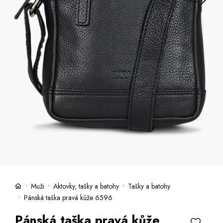
Kufry -21 %
Prodejny
Služby
Kara klub
Dárkové poukazy
Extra výhodné
Slevy
Bundy a kabáty -50 %
Česky
Slovensky
Muži
Aktovky, tašky a batohy
Tašky a batohy
Pánská taška pravá kůže 6596
Pánská taška pravá kůže