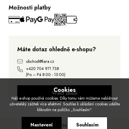
Možnosti platby
Máte dotaz ohledně e-shopu?
obchod@kara.cz
+420 704 971 738
(Po – Pá 8:00 - 15:00)
Cookies
Vrátit zboží
Náš e-shop používá cookies. Díky tomu vám můžeme nabídnout
uživatelský zážitek více efektivní. Souhlas k ukládání cookies udělíte
kliknutím na políčko „Souhlasím".
Nastavení
Souhlasím
© 2026 Kara.