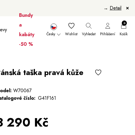
→
Detail
Bundy
0
a
levy
kabáty
Česky
Wishlist
Vyhledat
Přihlášení
Košík
-50 %
nikúry
Šály a šátky
Šály
Manikúry
ánská taška pravá kůže
odel:
W70067
atalogové číslo:
G41F161
3 290 Kč