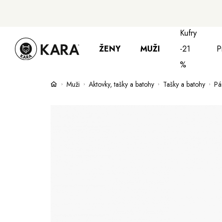
Kufry
ŽENY
MUŽI
-21
P
%
Muži
Aktovky, tašky a batohy
Tašky a batohy
Pá
Bundy, kabáty a saka
Bundy, kabáty 
S