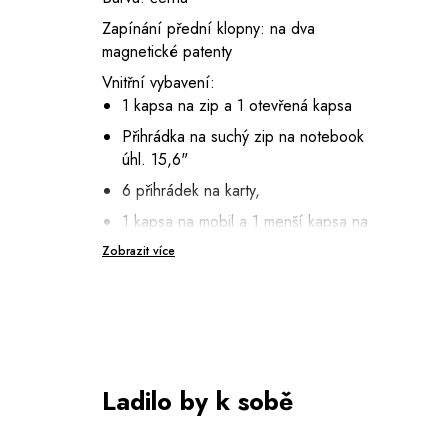
Zapínání přední klopny: na dva
magnetické patenty
Vnitřní vybavení:
1 kapsa na zip a 1 otevřená kapsa
Přihrádka na suchý zip na notebook
úhl. 15,6"
6 přihrádek na karty,
1 kapsa na mobil a 1 menší kapsa na
zip
Zobrazit více
2 poutka na pera
Na zadní straně: kapsa na zip a kožený
pásek na protažení madla kufru
Popruh na rameno: nastavitelný v rozmezí
75 - 150 cm
Ladilo by k sobě