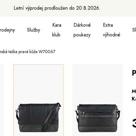
Letní výprodej prodloužen do 20.8.2026.
Kara
Dárkové
Extra
rodejny
Služby
S
klub
poukazy
výhodné
nská taška pravá kůže W70067
a vesty
ukně, vesty a košile
Aktovky, tašky a batohy
Kabelky a batohy
Peněženky
Peněženky
Pásky
Pásky
Ma
P
M
K