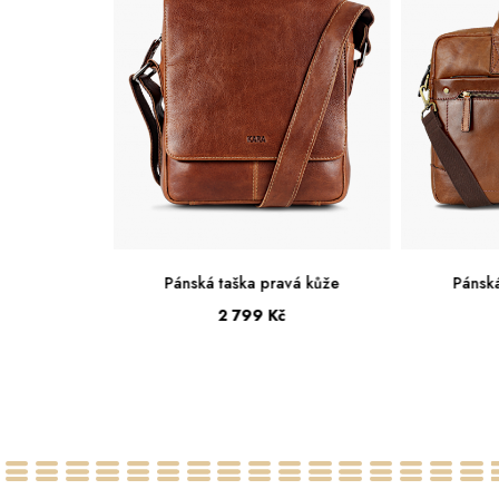
vá kůže
Pánská taška pravá kůže
Pánská
4 999 Kč
Velká