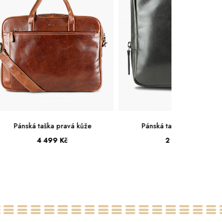
Pánská taška pravá kůže
Pánská taška pravá kůže
2 199 Kč
4 499 Kč
Střední
Velká