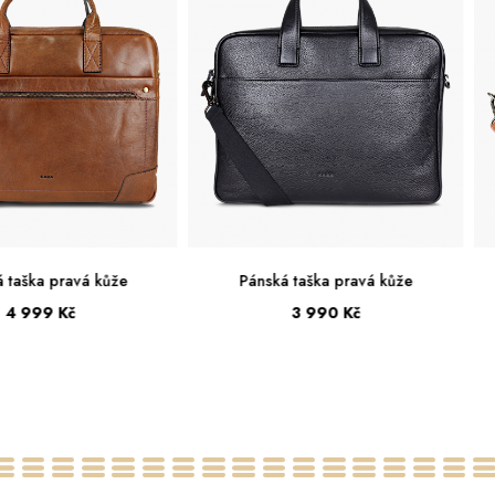
 taška pravá kůže
Pánská taška pravá kůže
3 990 Kč
4 499 Kč
UNI
Velká