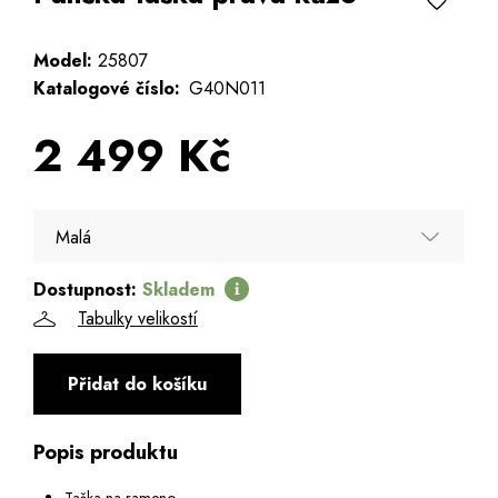
Model:
25807
Katalogové číslo:
G40N011
2 499 Kč
Malá
Dostupnost:
Skladem
Malá
Tabulky velikostí
Přidat do košíku
Popis produktu
Taška na rameno