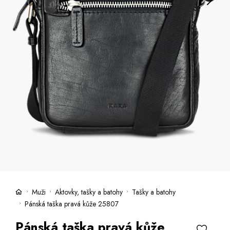
Kufry -21 %
Prodejny
Služby
Kara klub
Dárkové poukazy
Extra výhodné
Slevy
Česky
Slovensky
Muži
Aktovky, tašky a batohy
Tašky a batohy
Pánská taška pravá kůže 25807
Pánská taška pravá kůže