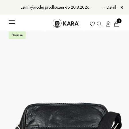
Letní výprodej prodloužen do 20.8.2026.
→
Detail
0
Novinka
Ženy
Muži
Bundy, kabáty a saka
Bundy, kabáty a vesty
Sukně, vesty a košile
Aktovky, tašky a batohy
Kabelky a batohy
Peněženky
Peněženky
Pásky
Pásky
Manikúry
Šály a šátky
Šály
Manikúry