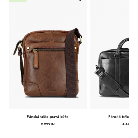
Pánská taška pravá kůže
Pánská taška
4 499 Kč
2 999