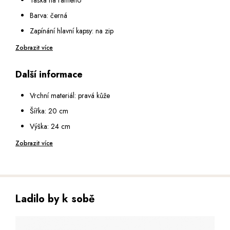
Barva: černá
Zapínání hlavní kapsy: na zip
Vnitřní vybavení: malá kapsa na zip a malá otevřená kapsa
Zobrazit více
Na přední straně: kapsa na zip
Další informace
Na zadní straně: kapsa na zip
Popruh na rameno: textilní, nastavitelný v rozmezí 75 - 145 cm
Vrchní materiál: pravá kůže
Šířka: 20 cm
Výška: 24 cm
Hloubka: 6 cm
Zobrazit více
Ladilo by k sobě