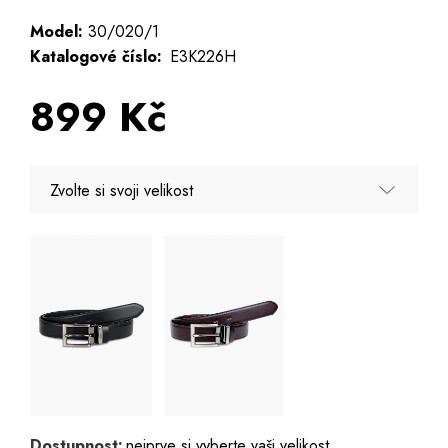
Model:
30/020/1
Katalogové číslo:
E3K226H
899 Kč
Zvolte si svoji velikost
95
100
105
110
115
Dostupnost:
nejprve si vyberte vaši velikost