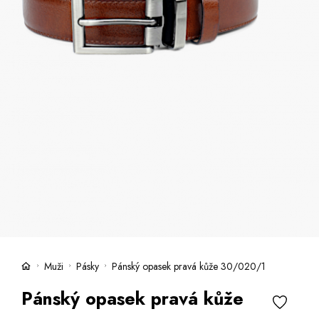
Kufry -21 %
Prodejny
Služby
Kara klub
Dárkové poukazy
Extra výhodné
Slevy
Bundy a kabáty -50 %
Česky
Slovensky
Muži
Pásky
Pánský opasek pravá kůže 30/020/1
Pánský opasek pravá kůže