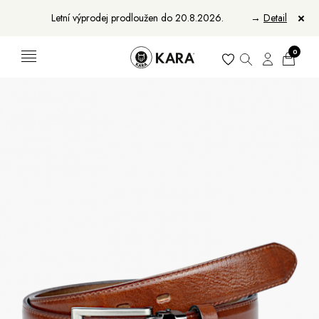
Letní výprodej prodloužen do 20.8.2026.
→
Detail
0
Ženy
Muži
Bundy, kabáty a saka
Bundy, kabáty a vesty
Sukně, vesty a košile
Aktovky, tašky a batohy
Kabelky a batohy
Peněženky
Peněženky
Pásky
Pásky
Manikúry
Šály a šátky
Šály
Manikúry