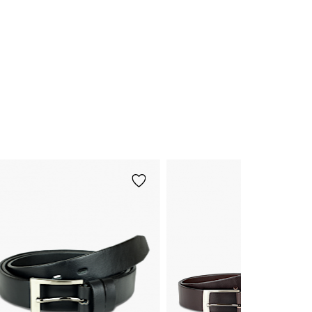
110
115