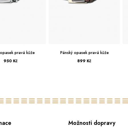
 opasek pravá kůže
Pánský opasek pravá kůže
950 Kč
899 Kč
100
105
110
115
95
100
105
110
115
mace
Možnosti dopravy