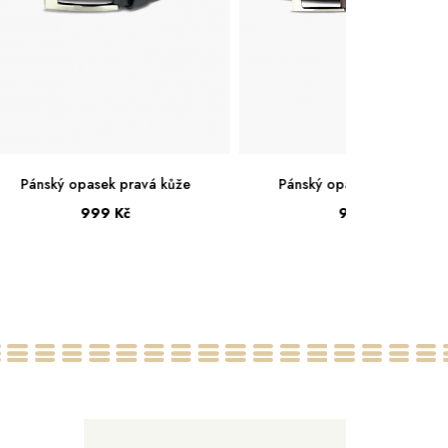
Pánský opasek pravá kůže
Pánský opasek pravá kůž
999 Kč
999 Kč
120
130
140
120
130
140