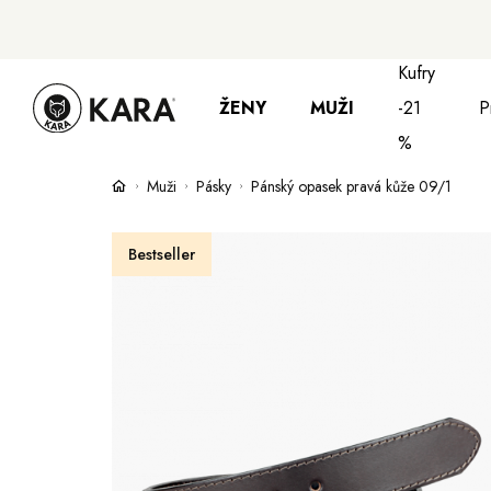
Kufry
ŽENY
MUŽI
-21
P
%
Muži
Pásky
Pánský opasek pravá kůže 09/1
Bundy, kabáty a saka
Bundy, kabáty 
S
Bestseller