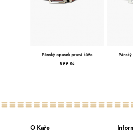
avá kůže
Pánský opasek pravá kůže
Pánský
899 Kč
95
100
105
110
115
95
10
115
O Kaře
Infor