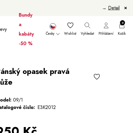
→
Detail
Bundy
0
a
levy
kabáty
Česky
Wishlist
Vyhledat
Přihlášení
Košík
-50 %
nikúry
Šály a šátky
Šály
Manikúry
ánský opasek pravá
ůže
odel:
09/1
atalogové číslo:
E3K2012
950 Kč