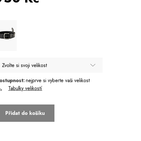
Zvolte si svoji velikost
ostupnost:
nejprve si vyberte vaši velikost
90
Tabulky velikostí
95
100
Přidat do košíku
105