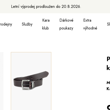
Letní výprodej prodloužen do 20.8.2026.
Kara
Dárkové
Extra
rodejny
Služby
S
klub
poukazy
výhodné
a vesty
ukně, vesty a košile
Aktovky, tašky a batohy
Kabelky a batohy
Peněženky
Peněženky
Pásky
Pásky
Ma
P
k
M
K