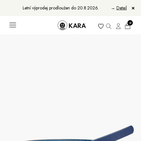
Letní výprodej prodloužen do 20.8.2026.
→
Detail
0
Ženy
Muži
Bundy, kabáty a saka
Bundy, kabáty a vesty
Sukně, vesty a košile
Aktovky, tašky a batohy
Kabelky a batohy
Peněženky
Peněženky
Pásky
Pásky
Manikúry
Šály a šátky
Šály
Manikúry