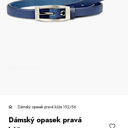
Kufry -21 %
Prodejny
Služby
Kara klub
Dárkové poukazy
Extra výhodné
Slevy
Bundy a kabáty -50 %
Česky
Slovensky
Dámský opasek pravá kůže 152/56
Dámský opasek pravá