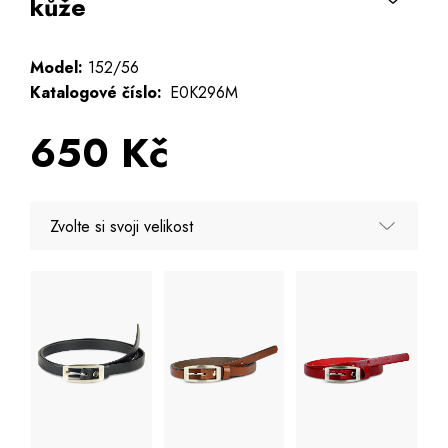
kůže
Model:
152/56
Katalogové číslo:
E0K296M
650 Kč
Zvolte si svoji velikost
80 - Poslední kus
85 - Poslední kus
90 - Poslední 3 kusy
95 - Poslední 3 kusy