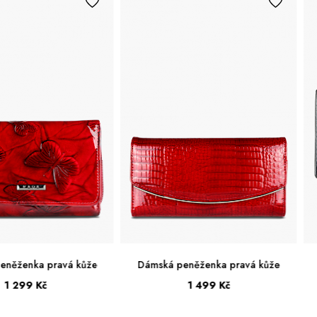
Dámská peněženka pravá kůže
Dámská peněženka pravá 
1 499 Kč
999 Kč
Velká
Střední