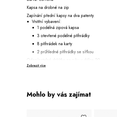
Kapsa na drobné na zip
Zapínání přední kapsy na dva patenty.
Vnitřní vybavení:
1 podélná zipová kapsa
3 otevřené podélné přihrádky
8 přihrádek na karty
2 průhledné přihrádky se síťkou
Odepínatelné držátko na ruku v délce 20
cm
Zobrazit více
Mohlo by vás zajímat