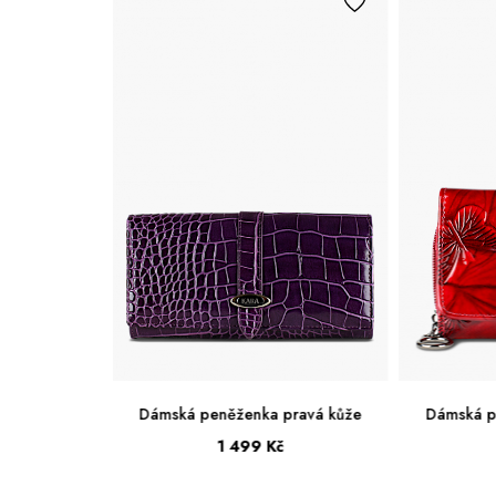
peněženka pravá kůže
Dámská peněženka pravá kůže
1 499 Kč
1 299 Kč
Velká
Malá