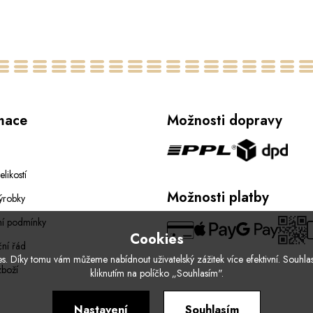
mace
Možnosti dopravy
elikostí
Možnosti platby
ýrobky
í podmínky
Cookies
ní řád
. Díky tomu vám můžeme nabídnout uživatelský zážitek více efektivní. Souhlas
zboží
kliknutím na políčko „Souhlasím".
Nastavení
Souhlasím