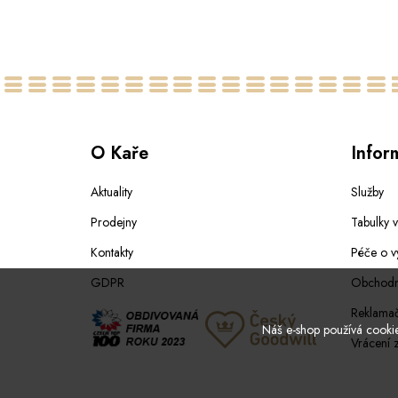
O Kaře
Infor
Aktuality
Služby
Prodejny
Tabulky v
Kontakty
Péče o v
GDPR
Obchodn
Reklamač
Náš e-shop používá cookies
Vrácení 