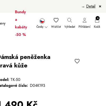
→
Detail
Bundy
0
a
levy
kabáty
Česky
Wishlist
Vyhledat
Přihlášení
Košík
-50 %
nikúry
Šály a šátky
Šály
Manikúry
Dámská peněženka
ravá kůže
odel:
TK-50
atalogové číslo:
D04K193
1 490 Kč