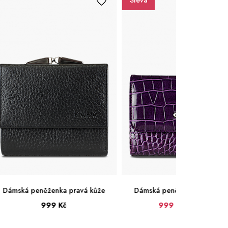
Sleva
kůže
Dámská peněženka pravá kůže
Dámská peněžen
999 Kč
1 299 Kč
1 299
Střední
Velk