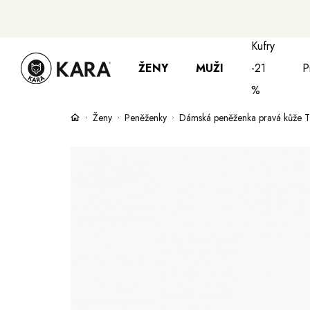
Kufry
ŽENY
MUŽI
-21
P
%
Ženy
Peněženky
Dámská peněženka pravá kůže 
Bundy, kabáty a saka
Bundy, kabáty 
S