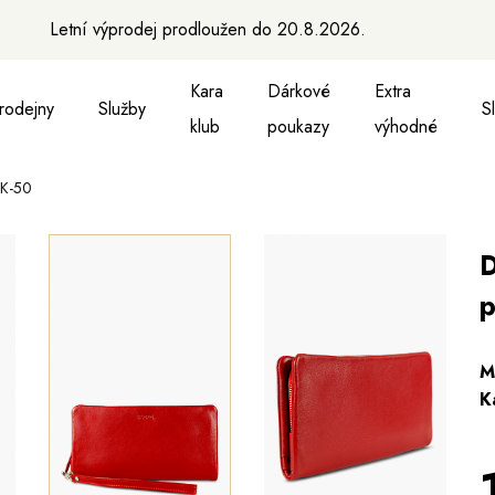
Letní výprodej prodloužen do 20.8.2026.
Kara
Dárkové
Extra
rodejny
Služby
S
klub
poukazy
výhodné
TK-50
a vesty
ukně, vesty a košile
Aktovky, tašky a batohy
Kabelky a batohy
Peněženky
Peněženky
Pásky
Pásky
Ma
p
M
K