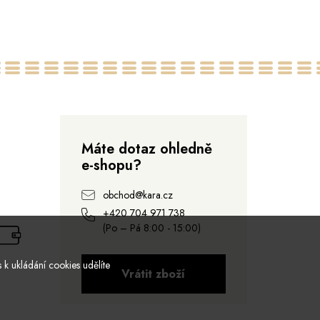
Máte dotaz ohledně
e-shopu?
obchod@kara.cz
+420 704 971 738
(Po – Pá 8:00 - 15:00)
 k ukládání cookies udělíte
Vrátit zboží