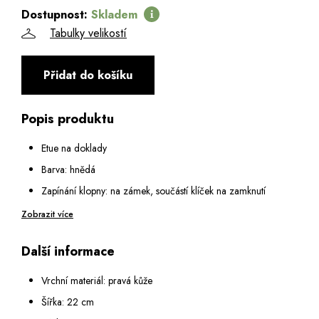
Dostupnost:
Skladem
Tabulky velikostí
Přidat do košíku
Popis produktu
Etue na doklady
Barva: hnědá
Zapínání klopny: na zámek, součástí klíček na zamknutí
Vnitřní vybavení:
Zobrazit více
Vnitřní prostor rozdělen kapsou na zip na dvě hlavní
Další informace
přihrádky
2 malé kapsy na zip
Vrchní materiál: pravá kůže
2 otevřené malé kapsy
Šířka: 22 cm
1 poutko na pero