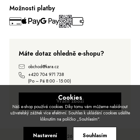
Možnosti platby
Máte dotaz ohledně e-shopu?
obchod@kara.cz
+420 704 971 738
(Po – Pá 8:00 - 15:00)
Cookies
Vrátit zboží
Náš e-shop používá cookies. Díky tomu vám můžeme nabídnout
uživatelský zážitek více efektivní. Souhlas k ukládání cookies udělíte
kliknutím na políčko „Souhlasím".
Nastavení
Souhlasím
© 2026 Kara.