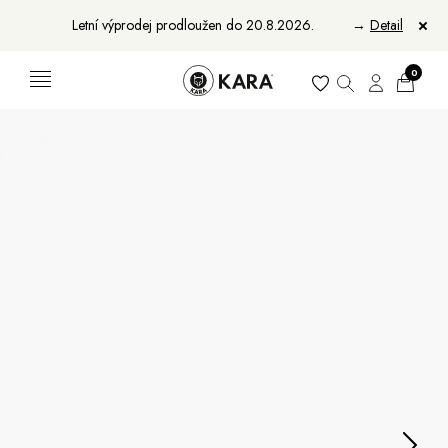
Letní výprodej prodloužen do 20.8.2026.
→
Detail
0
Ženy
Muži
Bundy, kabáty a saka
Bundy, kabáty a vesty
Sukně, vesty a košile
Aktovky, tašky a batohy
Kabelky a batohy
Peněženky
Peněženky
Pásky
Pásky
Manikúry
Šály a šátky
Šály
Manikúry