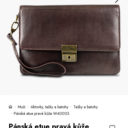
Kufry -21 %
Prodejny
Služby
Kara klub
Dárkové poukazy
Extra výhodné
Slevy
Bundy a kabáty -50 %
Česky
Slovensky
Muži
Aktovky, tašky a batohy
Tašky a batohy
Pánská etue pravá kůže W40003
Pánská etue pravá kůže