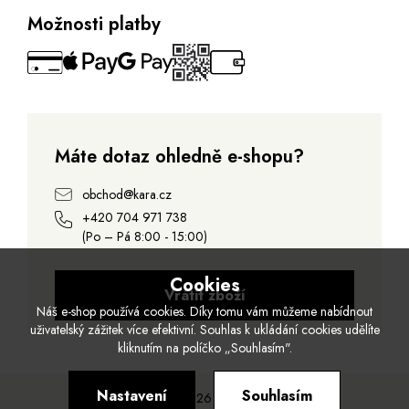
Možnosti platby
Máte dotaz ohledně e-shopu?
obchod@kara.cz
+420 704 971 738
(Po – Pá 8:00 - 15:00)
Cookies
Vrátit zboží
Náš e-shop používá cookies. Díky tomu vám můžeme nabídnout
uživatelský zážitek více efektivní. Souhlas k ukládání cookies udělíte
kliknutím na políčko „Souhlasím".
Nastavení
Souhlasím
© 2026 Kara.