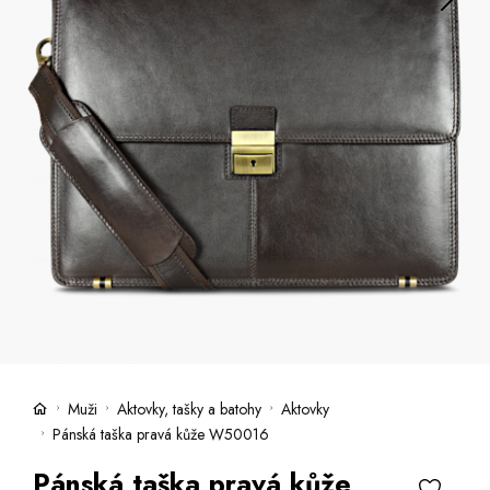
Kufry -21 %
Prodejny
Služby
Kara klub
Dárkové poukazy
Extra výhodné
Slevy
Bundy a kabáty -50 %
Česky
Slovensky
Muži
Aktovky, tašky a batohy
Aktovky
Pánská taška pravá kůže W50016
Pánská taška pravá kůže