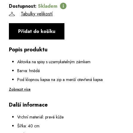
Dostupnost:
Skladem
Tabulky velikostí
Přidat do košíku
Popis produktu
Aktovka na spisy s uzamykatelným zámkem
Barva: hnědá
Pod klopnou kapsa na zip a menší otevřená kapsa
Vnitřní vybavení:
Zobrazit více
Dvě hlavní přihrádky oddělené zipovou kapsou
Další informace
Přihrádka na notebook uhl. 17,3"
6 malých kapes na karty, kapsa na mobil a 2 poutka na
Vrchní materiál: pravá kůže
pera
Šířka: 40 cm
1 malá otevřená kapsa