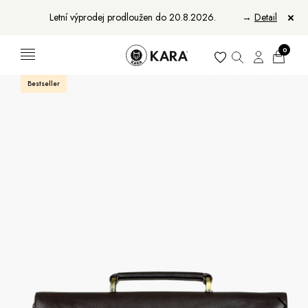
Letní výprodej prodloužen do 20.8.2026.
→
Detail
0
Bestseller
Ženy
Muži
Bundy, kabáty a saka
Bundy, kabáty a vesty
Sukně, vesty a košile
Aktovky, tašky a batohy
Kabelky a batohy
Peněženky
Peněženky
Pásky
Pásky
Manikúry
Šály a šátky
Šály
Manikúry