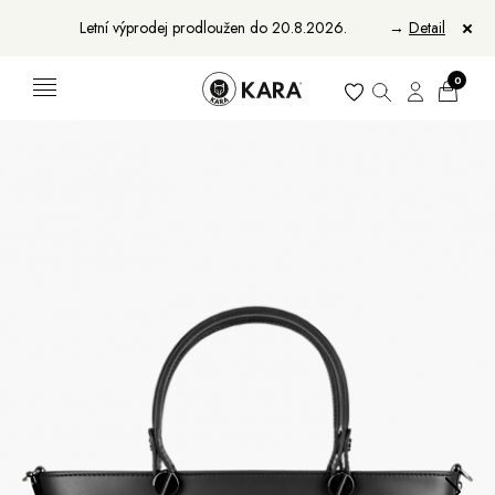
Letní výprodej prodloužen do 20.8.2026.
→
Detail
0
Ženy
Muži
Bundy, kabáty a saka
Bundy, kabáty a vesty
Sukně, vesty a košile
Aktovky, tašky a batohy
Kabelky a batohy
Peněženky
Peněženky
Pásky
Pásky
Manikúry
Šály a šátky
Šály
Manikúry