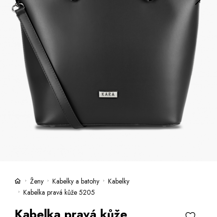
Kufry -21 %
Prodejny
Služby
Kara klub
Dárkové poukazy
Extra výhodné
Slevy
Bundy a kabáty -50 %
Česky
Slovensky
Ženy
Kabelky a batohy
Kabelky
Kabelka pravá kůže 5205
Kabelka pravá kůže