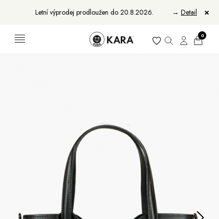
Letní výprodej prodloužen do 20.8.2026.
→
Detail
0
Ženy
Muži
Bundy, kabáty a saka
Bundy, kabáty a vesty
Sukně, vesty a košile
Aktovky, tašky a batohy
Kabelky a batohy
Peněženky
Peněženky
Pásky
Pásky
Manikúry
Šály a šátky
Šály
Manikúry