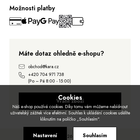
Možnosti platby
Máte dotaz ohledně e-shopu?
obchod@kara.cz
+420 704 971 738
(Po – Pá 8:00 - 15:00)
Cookies
Vrátit zboží
Náš e-shop používá cookies. Díky tomu vám můžeme nabídnout
uživatelský zážitek více efektivní. Souhlas k ukládání cookies udělíte
kliknutím na políčko „Souhlasím".
Nastavení
Souhlasím
© 2026 Kara.