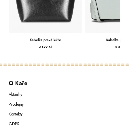
Kabelka pravá kůže
Kabelka pr
2 699 Kč
1 699
O Kaře
Aktuality
Prodejny
Kontakty
GDPR