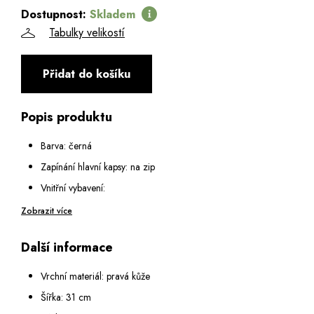
Dostupnost:
Skladem
Tabulky velikostí
Přidat do košíku
Popis produktu
Barva: černá
Zapínání hlavní kapsy: na zip
Vnitřní vybavení:
Vnitřní prostor rozdělen velkou zipovou kapsou na dvě
Zobrazit více
přihrádky
Další informace
Malá kapsa na zip a dvě malé otevřené kapsy
Dno kabelky chráněno kovovými nýty
Vrchní materiál: pravá kůže
Výška ucha: 16 cm
Šířka: 31 cm
Popruh na rameno: odepínatelný a nastavitelný v rozmezí 55 -