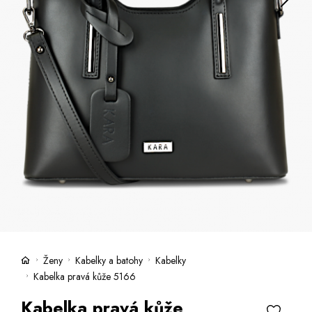
Kufry -21 %
Prodejny
Služby
Kara klub
Dárkové poukazy
Extra výhodné
Slevy
Bundy a kabáty -50 %
Česky
Slovensky
Ženy
Kabelky a batohy
Kabelky
Kabelka pravá kůže 5166
Kabelka pravá kůže