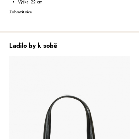
Výška: 22 cm
110 cm
Hloubka: 10 cm
Zobrazit více
Ladilo by k sobě