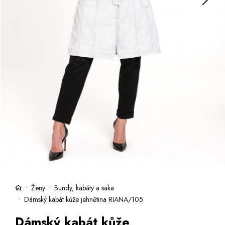
Kufry -21 %
Prodejny
Služby
Kara klub
Dárkové poukazy
Extra výhodné
Slevy
Bundy a kabáty -50 %
Česky
Slovensky
Ženy
Bundy, kabáty a saka
Dámský kabát kůže jehnětina RIANA/105
Dámský kabát kůže