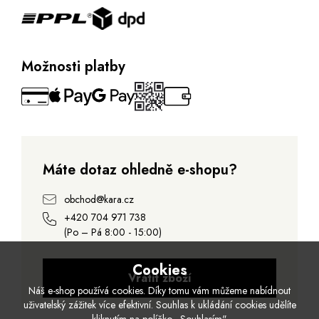
Možnosti platby
Máte dotaz ohledně e-shopu?
obchod@kara.cz
+420 704 971 738
(Po – Pá 8:00 - 15:00)
Cookies
Vrátit zboží
Náš e-shop používá cookies. Díky tomu vám můžeme nabídnout
uživatelský zážitek více efektivní. Souhlas k ukládání cookies udělíte