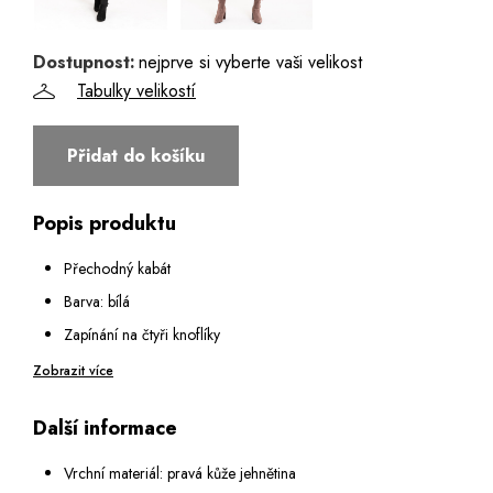
42 - Poslední 3 kusy
44
Dostupnost:
nejprve si vyberte vaši velikost
Tabulky velikostí
46
Přidat do košíku
Popis produktu
Přechodný kabát
Barva: bílá
Zapínání na čtyři knoflíky
Dvě kapsy na předním díle
Zobrazit více
Pásek na zavazování, bez spony
Další informace
Délka: 105 cm (vel. 38)
Výška modelky: 177 cm (vel. 36)
Vrchní materiál: pravá kůže jehnětina