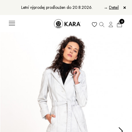
Letní výprodej prodloužen do 20.8.2026.
→
Detail
0
Ženy
Muži
Bundy, kabáty a saka
Bundy, kabáty a vesty
Sukně, vesty a košile
Aktovky, tašky a batohy
Kabelky a batohy
Peněženky
Peněženky
Pásky
Pásky
Manikúry
Šály a šátky
Šály
Manikúry