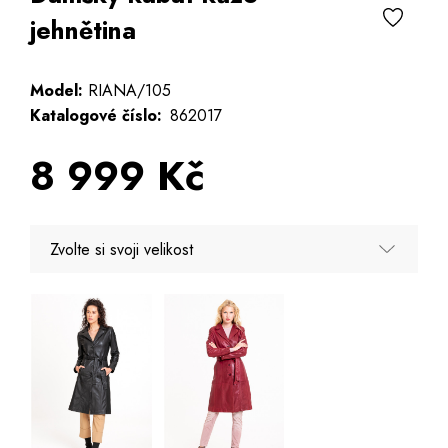
jehnětina
Model:
RIANA/105
Katalogové číslo:
862017
8 999 Kč
Zvolte si svoji velikost
36 - Poslední kus
38
40