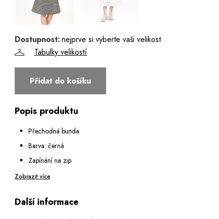
40
42 - Poslední 3 kusy
Dostupnost:
nejprve si vyberte vaši velikost
Tabulky velikostí
44
Přidat do košíku
46
Popis produktu
48
Přechodná bunda
Barva: černá
Zapínání na zip
Bez kapes
Zobrazit více
Rukáv bez manžety bez zipu
Další informace
Bez límce
Ideální místo saka ke kalhotám, sukni nebo šatům i do