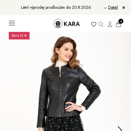
Letní výprodej prodloužen do 20.8.2026.
→
Detail
0
Sleva 12 %
Ženy
Muži
Bundy, kabáty a saka
Bundy, kabáty a vesty
Sukně, vesty a košile
Aktovky, tašky a batohy
Kabelky a batohy
Peněženky
Peněženky
Pásky
Pásky
Manikúry
Šály a šátky
Šály
Manikúry