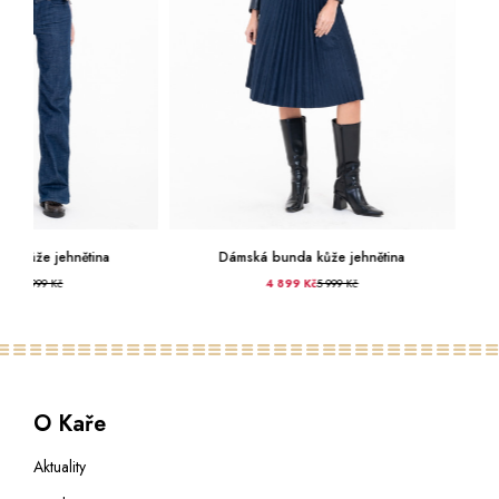
Dámská bunda kůže jehnětina
Dámská bunda ků
4 899 Kč
5 999 Kč
6 500
O Kaře
Aktuality