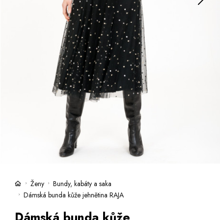
Kufry -21 %
Prodejny
Služby
Kara klub
Dárkové poukazy
Extra výhodné
Slevy
Bundy a kabáty -50 %
Česky
Slovensky
Ženy
Bundy, kabáty a saka
Dámská bunda kůže jehnětina RAJA
Dámská bunda kůže