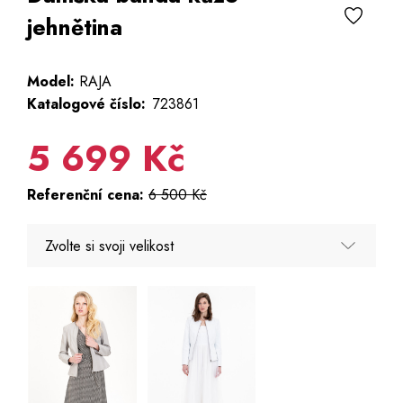
jehnětina
Model:
RAJA
Katalogové číslo:
723861
5 699 Kč
Referenční cena:
6 500 Kč
Zvolte si svoji velikost
34
36
38