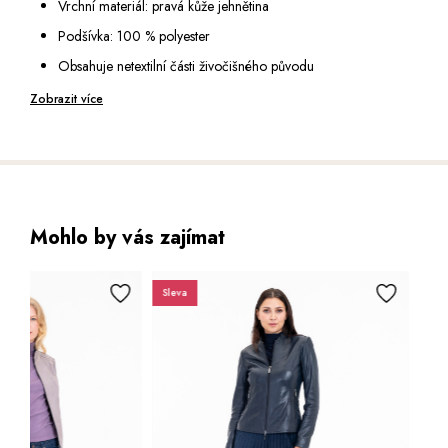
Vrchní materiál: pravá kůže jehnětina
kanceláře
Podšívka: 100 % polyester
Délka 54 cm (vel. 38)
Obsahuje netextilní části živočišného původu
Výška modelky: 175 cm (vel. 36)
Péče: speciální čištění pro usně
Zobrazit více
Mohlo by vás zajímat
Sleva