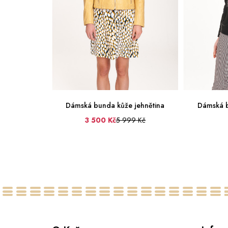
 jehnětina
Dámská bunda kůže jehnětina
Dámská b
9 Kč
3 500 Kč
5 999 Kč
38
40
34
36