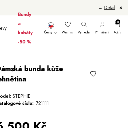
→
Detail
Bundy
0
a
levy
kabáty
Česky
Wishlist
Vyhledat
Přihlášení
Košík
-50 %
nikúry
Šály a šátky
Šály
Manikúry
ámská bunda kůže
ehnětina
odel:
STEPHIE
atalogové číslo:
721111
6 500 Kč