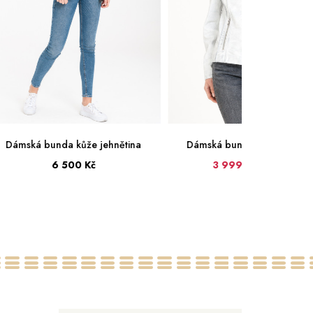
Dámská bunda kůže jehnětina
Dámská bunda kůže jehněti
6 500 Kč
3 999 Kč
4 799 Kč
36
38
40
42
44
46
36
38
48
50