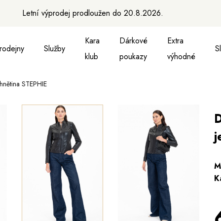
Letní výprodej prodloužen do 20.8.2026.
Kara
Dárkové
Extra
rodejny
Služby
S
klub
poukazy
výhodné
hnětina STEPHIE
a vesty
ukně, vesty a košile
Aktovky, tašky a batohy
Kabelky a batohy
Peněženky
Peněženky
Pásky
Pásky
Ma
D
j
M
K