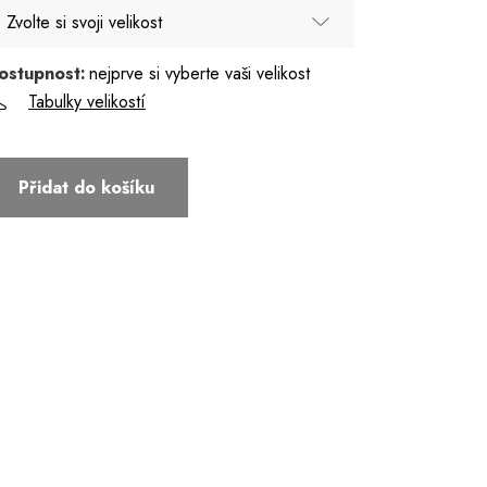
Zvolte si svoji velikost
ostupnost:
nejprve si vyberte vaši velikost
34
Tabulky velikostí
36
38
Přidat do košíku
40
42
44
46
48