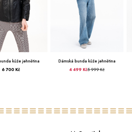
unda kůže jehnětina
Dámská bunda kůže jehnětina
6 700 Kč
4 499 Kč
5 999 Kč
38
42
44
46
36
38
40
42
48