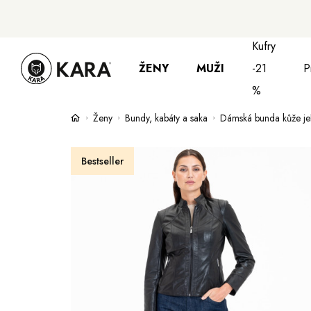
Kufry
ŽENY
MUŽI
-21
P
%
Ženy
Bundy, kabáty a saka
Dámská bunda kůže je
Bundy, kabáty a saka
Bundy, kabáty 
S
Bestseller